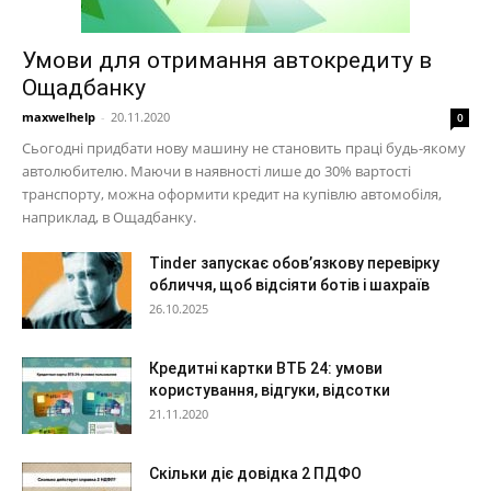
Умови для отримання автокредиту в
Ощадбанку
maxwelhelp
-
20.11.2020
0
Сьогодні придбати нову машину не становить праці будь-якому
автолюбителю. Маючи в наявності лише до 30% вартості
транспорту, можна оформити кредит на купівлю автомобіля,
наприклад, в Ощадбанку.
Tinder запускає обов’язкову перевірку
обличчя, щоб відсіяти ботів і шахраїв
26.10.2025
Кредитні картки ВТБ 24: умови
користування, відгуки, відсотки
21.11.2020
Скільки діє довідка 2 ПДФО