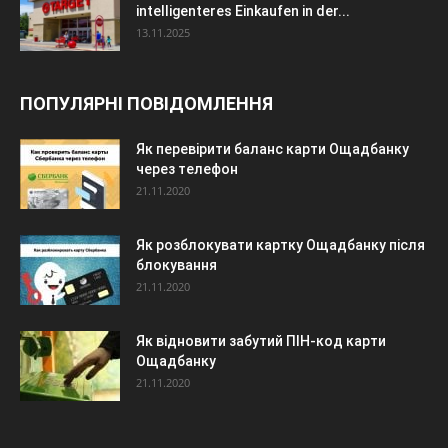
intelligenteres Einkaufen in der...
13.11.2025
ПОПУЛЯРНІ ПОВІДОМЛЕННЯ
Як перевірити баланс карти Ощадбанку
через телефон
21.11.2020
Як розблокувати картку Ощадбанку після
блокування
21.11.2020
Як відновити забутий ПІН-код карти
Ощадбанку
21.11.2020