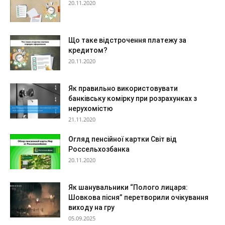
20.11.2020
Що таке відстрочення платежу за
кредитом?
20.11.2020
Як правильно використовувати
банківську комірку при розрахунках з
нерухомістю
21.11.2020
Огляд пенсійної картки Світ від
Россельхозбанка
20.11.2020
Як шанувальники “Полого лицаря:
Шовкова пісня” перетворили очікування
виходу на гру
05.09.2025