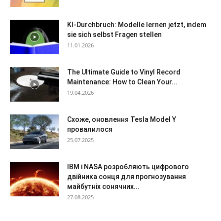
KI-Durchbruch: Modelle lernen jetzt, indem
sie sich selbst Fragen stellen
11.01.2026
The Ultimate Guide to Vinyl Record
Maintenance: How to Clean Your...
19.04.2026
Схоже, оновлення Tesla Model Y
провалилося
25.07.2025
IBM і NASA розробляють цифрового
двійника сонця для прогнозування
майбутніх сонячних...
27.08.2025