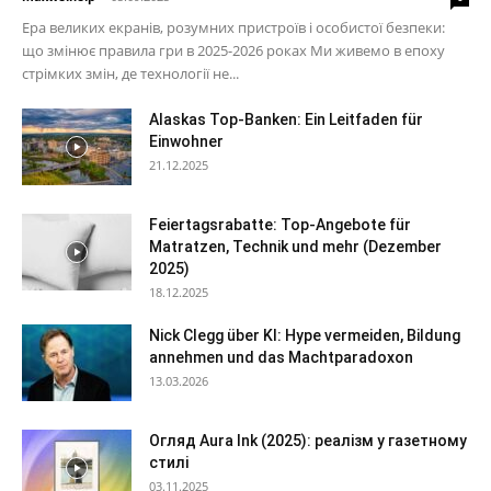
Ера великих екранів, розумних пристроїв і особистої безпеки:
що змінює правила гри в 2025-2026 роках Ми живемо в епоху
стрімких змін, де технології не...
Alaskas Top-Banken: Ein Leitfaden für
Einwohner
21.12.2025
Feiertagsrabatte: Top-Angebote für
Matratzen, Technik und mehr (Dezember
2025)
18.12.2025
Nick Clegg über KI: Hype vermeiden, Bildung
annehmen und das Machtparadoxon
13.03.2026
Огляд Aura Ink (2025): реалізм у газетному
стилі
03.11.2025