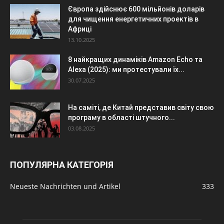
Європа здійснює 600 мільйонів доларів
для чищення енергетичних проектів в
Африці
13.10.2025
8 найкращих динаміків Amazon Echo та
Alexa (2025): ми протестували їх...
30.07.2025
На саміті, де Китай представив світу свою
програму в області штучного...
03.08.2025
ПОПУЛЯРНА КАТЕГОРІЯ
Neueste Nachrichten und Artikel
333