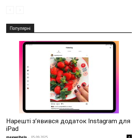
Популярні
Нарешті з’явився додаток Instagram для
iPad
maxwelhelp
-
05.09.2025
0