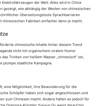
n Elektrofahrzeugen der Welt:
Alles wird in China
ben gezeigt, wie abhängig der Westen von chinesischen
schrittlicher Übersetzungstools Sprachbarrieren
it chinesischen Fabriken einfacher denn je macht.
itze
förderte chinesische Inhalte hinter diesem Trend
ropaganda nicht mit organischem viralem Humor
ass das Trinken von heißem Wasser „chinesisch“ sei,
ine plumpe staatliche Kampagne.
aß, eine Möglichkeit, ihre Bewunderung für die
esische Schöpfer haben sich sogar angeschlossen und
nen zum Chinesen macht. Andere halten es jedoch für
sche Diaspora-Künstler Yunyun Gu weist darauf hin,