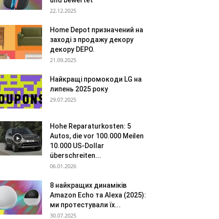
und bewertet
22.12.2025
Home Depot призначений на
заході з продажу декору
декору DEPO.
21.09.2025
Найкращі промокоди LG на
липень 2025 року
29.07.2025
Hohe Reparaturkosten: 5
Autos, die vor 100.000 Meilen
10.000 US-Dollar
überschreiten...
06.01.2026
8 найкращих динаміків
Amazon Echo та Alexa (2025):
ми протестували їх...
30.07.2025