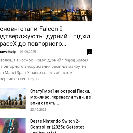
сновні етапи Falcon 9
ідтверджують” дурний ” підхід
paceX до повторного...
xwelhelp
-
01.09.2025
0
волюція в космосі: чому" дурний " підхід SpaceX
 повторного використання ракет-це майбутнє
он Маск і SpaceX часто стають об'єктом
перечок і скепсису. Їх...
Статуї моаї на острові Пасхи,
можливо, перенесли туди, де
вони стоять...
23.10.2025
Beste Nintendo Switch 2-
Controller (2025): Getestet