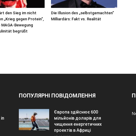
ärt den Sieg im nicht
Die Illusion des „selbstgemachten“
en „Krieg gegen Protein“,
Milliardärs: Fakt vs. Realität
ie MAGA-Bewegung
linität begrüßt
ПОПУЛЯРНІ ПОВІДОМЛЕННЯ
П
Європа здійснює 600
N
 in
мільйонів доларів для
чищення енергетичних
проектів в Африці