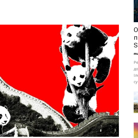
О
п
S
ma
Ре
до
Іл
су