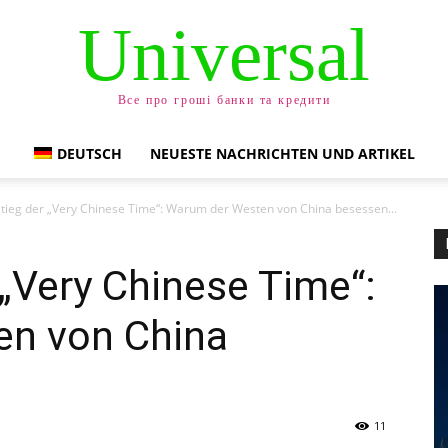
Universal
Все про гроші банки та кредити
DEUTSCH
NEUESTE NACHRICHTEN UND ARTIKEL
tieg der „Very Chinese Time“: Warum der Westen von China besessen...
 „Very Chinese Time“:
en von China
11