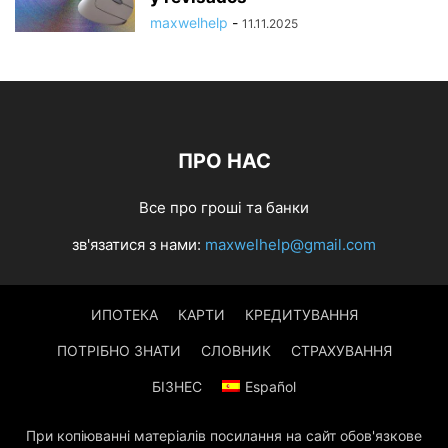
maxwelhelp
-
11.11.2025
ПРО НАС
Все про гроші та банки
зв'язатися з нами:
maxwelhelp@gmail.com
ИПОТЕКА
КАРТИ
КРЕДИТУВАННЯ
ПОТРІБНО ЗНАТИ
СЛОВНИК
СТРАХУВАННЯ
БІЗНЕС
Español
При копіюванні матеріалів посилання на сайт обов'язкове