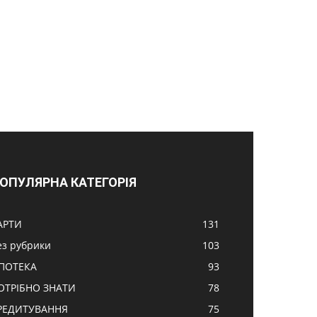
ОПУЛЯРНА КАТЕГОРІЯ
АРТИ
131
ез рубрики
103
ПОТЕКА
93
ОТРІБНО ЗНАТИ
78
РЕДИТУВАННЯ
75