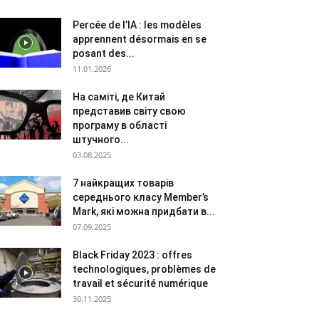
Percée de l’IA : les modèles
apprennent désormais en se
posant des...
11.01.2026
На саміті, де Китай
представив світу свою
програму в області
штучного...
03.08.2025
7 найкращих товарів
середнього класу Member’s
Mark, які можна придбати в...
07.09.2025
Black Friday 2023 : offres
technologiques, problèmes de
travail et sécurité numérique
30.11.2025