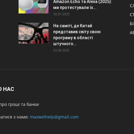
Amazon Echo та Alexa (2025):
С
ми протестували їх...
30.07.2025
С
Б
На саміті, де Китай
представив світу свою
А
програму в області
штучного...
03.08.2025
О НАС
про гроші та банки
затися з нами:
maxwelhelp@gmail.com