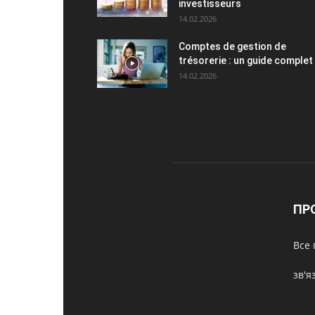
investisseurs
14.02.2026
Comptes de gestion de
trésorerie : un guide complet
14.02.2026
ПР
Все 
зв'я