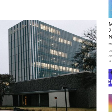
M
2
N
ma
Le
am
la