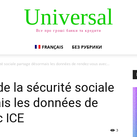
Universal
Все про гроші банки та кредити
FRANÇAIS
БЕЗ РУБРИКИ
ité sociale partage désormais les données de rendez-vous avec...
de la sécurité sociale
is les données de
c ICE
3