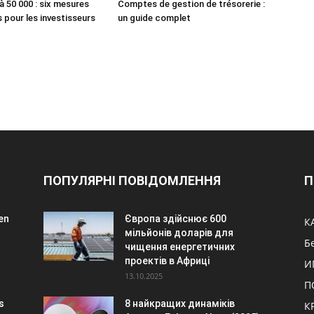
 50 000 : six mesures
Comptes de gestion de trésorerie :
s pour les investisseurs
un guide complet
ПОПУЛЯРНІ ПОВІДОМЛЕННЯ
П
en
Європа здійснює 600
К
мільйонів доларів для
Б
чищення енергетичних
проектів в Африці
И
13.10.2025
П
s
8 найкращих динаміків
К