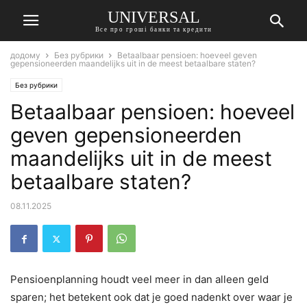
UNIVERSAL
Все про гроші банки та кредити
додому
Без рубрики
Betaalbaar pensioen: hoeveel geven
gepensioneerden maandelijks uit in de meest betaalbare staten?
Без рубрики
Betaalbaar pensioen: hoeveel
geven gepensioneerden
maandelijks uit in de meest
betaalbare staten?
08.11.2025
Pensioenplanning houdt veel meer in dan alleen geld
sparen; het betekent ook dat je goed nadenkt over waar je