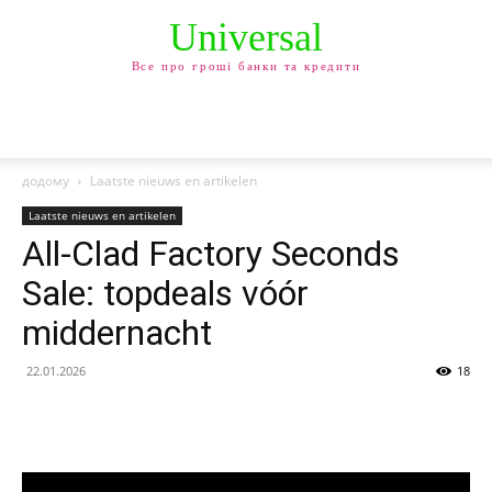
Universal
Все про гроші банки та кредити
додому
Laatste nieuws en artikelen
Laatste nieuws en artikelen
All-Clad Factory Seconds
Sale: topdeals vóór
middernacht
22.01.2026
18