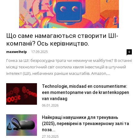
Що саме намагаються створити ШІ-
компанії? Ось керівництво.
maxwelhelp
-
17.09.2025
0
Гонка за ШІ: безрозсудна трата чи неминуче майбутнє? В останні
місяці технологічний світ охопила хвиля інвестицій в штучний
інтелект (ШІ), небачених раніше масштабів. Amazon,...
Technologie, misdaad en consumentisme:
een momentopname van de krantenkoppen
van vandaag
06.01.2026
Найкращі навушники для тренувань
(2025), перевірені в тренажерному залі та
поза...
27.10.2025