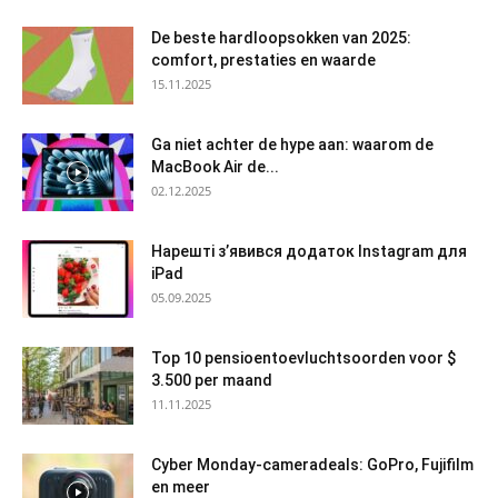
De beste hardloopsokken van 2025:
comfort, prestaties en waarde
15.11.2025
Ga niet achter de hype aan: waarom de
MacBook Air de...
02.12.2025
Нарешті з’явився додаток Instagram для
iPad
05.09.2025
Top 10 pensioentoevluchtsoorden voor $
3.500 per maand
11.11.2025
Cyber Monday-cameradeals: GoPro, Fujifilm
en meer