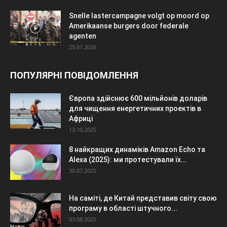
Snelle lastercampagne volgt op moord op
Amerikaanse burgers door federale
agenten
25.01.2026
ПОПУЛЯРНІ ПОВІДОМЛЕННЯ
Європа здійснює 600 мільйонів доларів
для чищення енергетичних проектів в
Африці
13.10.2025
8 найкращих динаміків Amazon Echo та
Alexa (2025): ми протестували їх...
30.07.2025
На саміті, де Китай представив світу свою
програму в області штучного...
03.08.2025