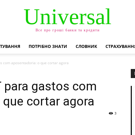
Universal
Все про гроші банки та кредити
ТУВАННЯ
ПОТРІБНО ЗНАТИ
СЛОВНИК
СТРАХУВАНН
s com aposentadoria: o que cortar agora
 para gastos com
 que cortar agora
3