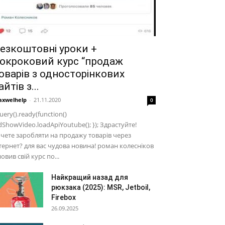
езкоштовні уроки +
окроковий курс “продаж
оварів з односторінкових
айтів з...
xwelhelp
-
21.11.2020
0
uery().ready(function()
dShowVideo.loadApiYoutube(); }); Здрастуйте!
чете заробляти на продажу товарів через
тернет? для вас чудова новина! роман колесніков
овив свій курс по...
Найкращий назад для
рюкзака (2025): MSR, Jetboil,
Firebox
26.09.2025