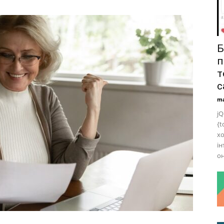
Б
п
т
с
ma
jQ
{t
хо
ін
он