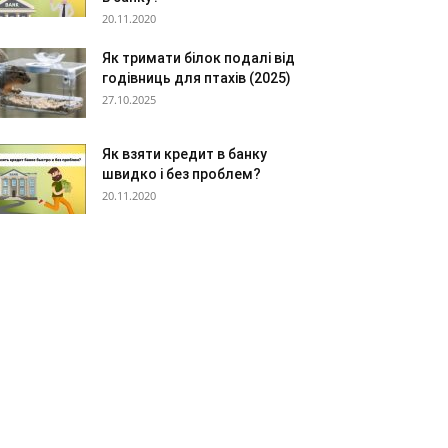
20.11.2020
Як тримати білок подалі від
годівниць для птахів (2025)
27.10.2025
Як взяти кредит в банку
швидко і без проблем?
20.11.2020