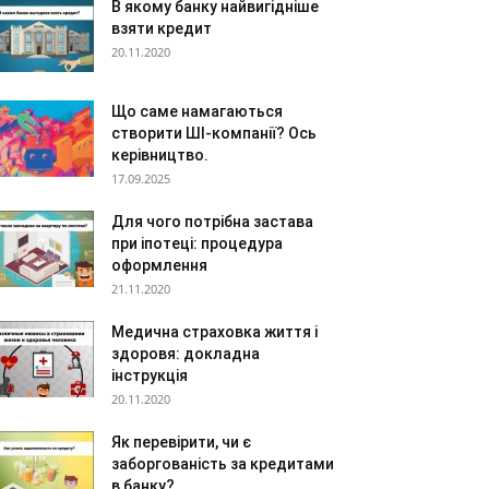
В якому банку найвигідніше
взяти кредит
20.11.2020
Що саме намагаються
створити ШІ-компанії? Ось
керівництво.
17.09.2025
Для чого потрібна застава
при іпотеці: процедура
оформлення
21.11.2020
Медична страховка життя і
здоровя: докладна
інструкція
20.11.2020
Як перевірити, чи є
заборгованість за кредитами
в банку?