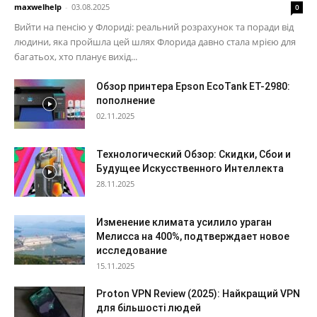
maxwelhelp
-
03.08.2025
0
Вийти на пенсію у Флориді: реальний розрахунок та поради від
людини, яка пройшла цей шлях Флорида давно стала мрією для
багатьох, хто планує вихід...
Обзор принтера Epson EcoTank ET-2980:
пополнение
02.11.2025
Технологический Обзор: Скидки, Сбои и
Будущее Искусственного Интеллекта
28.11.2025
Изменение климата усилило ураган
Мелисса на 400%, подтверждает новое
исследование
15.11.2025
Proton VPN Review (2025): Найкращий VPN
для більшості людей