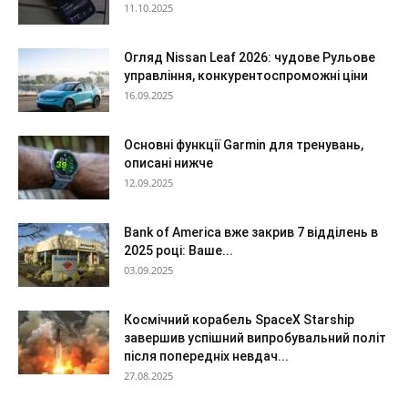
11.10.2025
Огляд Nissan Leaf 2026: чудове Рульове
управління, конкурентоспроможні ціни
16.09.2025
Основні функції Garmin для тренувань,
описані нижче
12.09.2025
Bank of America вже закрив 7 відділень в
2025 році: Ваше...
03.09.2025
Космічний корабель SpaceX Starship
завершив успішний випробувальний політ
після попередніх невдач...
27.08.2025