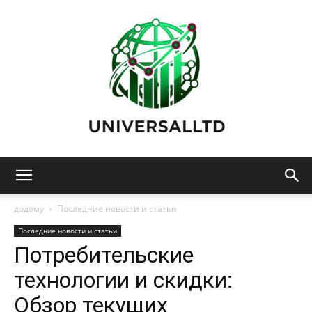
Universalltd:
додому
Последние новости и статьи
Последние новости и статьи
Потребительские
Технологии,
технологии и скидки:
Обзор текущих