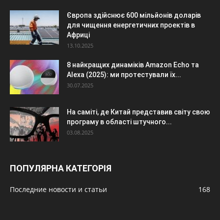
Європа здійснює 600 мільйонів доларів
для чищення енергетичних проектів в
Африці
13.10.2025
8 найкращих динаміків Amazon Echo та
Alexa (2025): ми протестували їх...
30.07.2025
На саміті, де Китай представив світу свою
програму в області штучного...
03.08.2025
ПОПУЛЯРНА КАТЕГОРІЯ
Последние новости и статьи
168