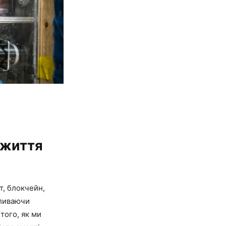
 життя
т, блокчейн,
пливаючи
того, як ми