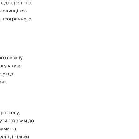
их джерел і не
злочинців за
о програмного
го сезону.
отуватися
еся до
ент.
прогресу,
бути готовим до
вими та
ент, і тільки