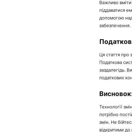
Важливо вміти 
піддаватися ем
допомогою наді
забезпечення.
Податкови
Ця стаття про 
Податкова сис
заздалегідь. В
податкових кон
Висновок:
Технології змі
потрібно пості
змін. Не бійте
відкритими до 