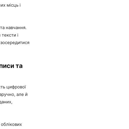
их місць і
та навчання.
 тексти і
є зосередитися
аписи та
сть цифрової
зручно, але й
даних,
 облікових