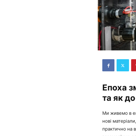
Епоха з
та як д
Ми живемо в е
нові матеріали
практично на в