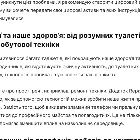
уникнути цієї проблеми, я рекомендую створити цифровий з
му ви хочете передати свої цифрові активи та яких інструкці
имувалися.
ї та наше здоров’я: від розумних туалет
обутової техніки
 з’явилося багато гаджетів, які покращують наше здоров’я т
одинників, які відстежують фізичну активність, до туалетних 
у, технологія проникає в усі аспекти нашого життя.
те про прості речі, наприклад, ремонт техніки. Додаток Repa
о, як за допомогою технологій можна зробити наше життя п
. Замість того, щоб викидати зламаний телефон чи пральну 
ися до професійного майстра та полагодити їх. Це не тільк
допомагає зменшити вплив на навколишнє середовище.