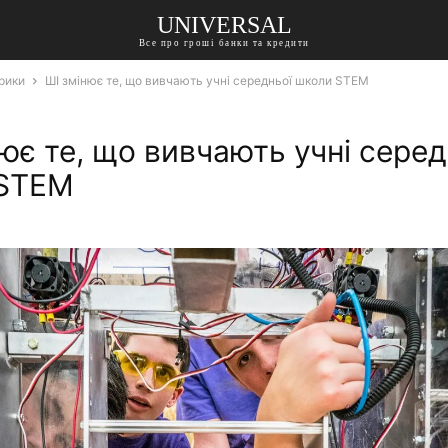
UNIVERSAL
Все про гроші банки та кредити
рики
ШІ змінює те, що вивчають учні середньої школи STEM
ює те, що вивчають учні серед
STEM