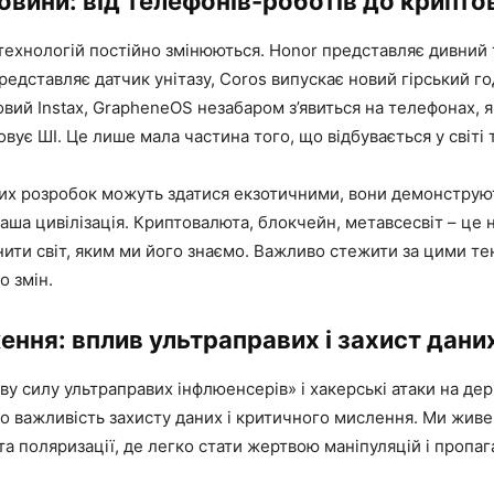
новини: від телефонів-роботів до крипт
 технологій постійно змінюються. Honor представляє дивний
представляє датчик унітазу, Coros випускає новий гірський год
вий Instax, GrapheneOS незабаром з’явиться на телефонах, які
вує ШІ. Це лише мала частина того, що відбувається у світі 
 цих розробок можуть здатися екзотичними, вони демонструю
аша цивілізація. Криптовалюта, блокчейн, метавсесвіт – це н
нити світ, яким ми його знаємо. Важливо стежити за цими т
о змін.
ння: вплив ультраправих і захист дани
ву силу ультраправих інфлюенсерів» і хакерські атаки на де
о важливість захисту даних і критичного мислення. Ми живе
та поляризації, де легко стати жертвою маніпуляцій і пропаг