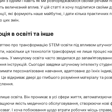
ин з одним і навіть як ми розпоряджаємося своїми речами пі
ть величезний вплив. У цій статті я хочу поділитися своїми 
ції, які формують наше майбутнє, і дати кілька практичних п
о цих змін.
ція в освіті та інше
аттею про трансформацію STEM-освіти під впливом штучного
ти, наскільки ця технологія трансформує не лише процес на
нань. У минулому освіта часто зводилася до запам’ятовування
ння інструкцій. Сьогодні завдяки штучному інтелекту студе
имати персоналізоване навчання, адаптоване до їхніх індив
. Це відкриває двері до глибшого розуміння матеріалу та роз
слення.
 лише освіта. Він проникає в усі сфери життя, автоматизуючи
ращуючи якість медичного обслуговування, створюючи нові
озваг. І хоча побоювання щодо втрати робочих місць справед