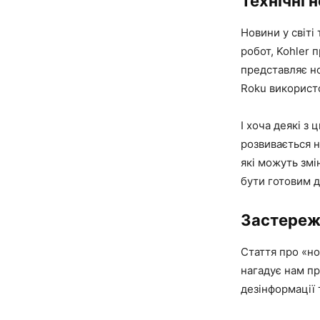
Технічні 
Новини у світі
робот, Kohler 
представляє но
Roku використо
І хоча деякі з
розвивається н
які можуть змі
бути готовим д
Застереже
Стаття про «но
нагадує нам пр
дезінформації 