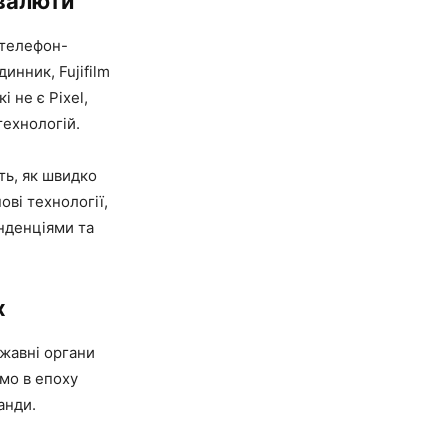
овалюти
 телефон-
инник, Fujifilm
 не є Pixel,
технологій.
ть, як швидко
ові технології,
енденціями та
х
ржавні органи
мо в епоху
анди.