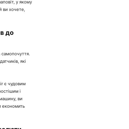
аповіт, у якому
й ви хочете,
ів до
а самопочуття.
датчиків, які
ir є чудовим
ростішим і
машину, ви
и економить