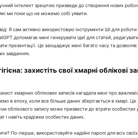
учний інтелект зрештою призведе до створення нових робоч
кі ми поки що не можемо собі уявити.
від:
Я сам активно використовую інструменти ШІ для роботи 
tGPT допомагає мені генерувати ідеї для статей, редагувати
ати презентації. Це заощаджує мені багато часу та дозволя
их завданнях.
ігієна: захистіть свої хмарні облікові з
захист хмарних облікових записів нагадала мені про важливі
вемо в епоху, коли все більше даних зберігається в хмарі. Це 
ом облікового запису може призвести до втрати особистих 
ат і навіть крадіжки особистих даних.
ити? По-перше, використовуйте надійні паролі для всіх своїх