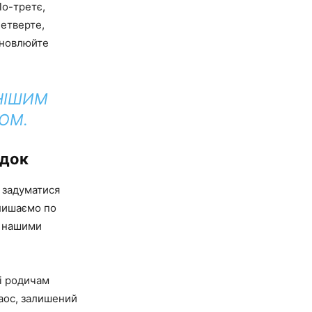
По-третє,
четверте,
оновлюйте
НІШИМ
ОМ.
адок
 задуматися
алишаємо по
з нашими
ті родичам
хаос, залишений