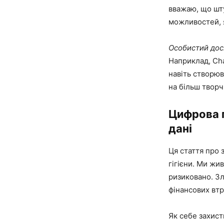
вважаю, що шт
можливостей, я
Особистий дос
Наприклад, Cha
навіть створюв
на більш творч
Цифрова г
дані
Ця стаття про 
гігієни. Ми жи
ризиковано. Зл
фінансових втр
Як себе захист