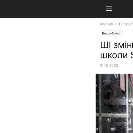
додому
Без руб
Без рубрики
ШІ змін
школи 
21.10.2025