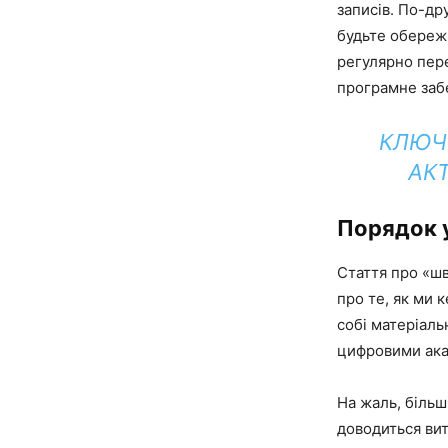
записів. По-др
будьте обереж
регулярно пер
програмне заб
КЛЮЧО
АК
Порядок у
Стаття про «ш
про те, як ми 
собі матеріаль
цифровими ака
На жаль, більш
доводиться вит