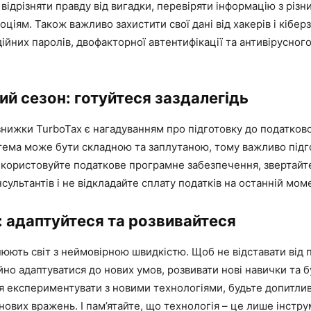
відрізняти правду від вигадки, перевіряти інформацію з різн
оціям. Також важливо захистити свої дані від хакерів і кібер
йних паролів, двофакторної автентифікації та антивірусног
й сезон: готуйтеся заздалегідь
знижки TurboTax є нагадуванням про підготовку до податково
тема може бути складною та заплутаною, тому важливо підг
икористовуйте податкове програмне забезпечення, звертайт
сультантів і не відкладайте сплату податків на останній мом
 адаптуйтеся та розвивайтеся
нюють світ з неймовірною швидкістю. Щоб не відставати від 
йно адаптуватися до нових умов, розвивати нові навички та 
ся експериментувати з новими технологіями, будьте допитли
нових вражень. І пам’ятайте, що технологія – це лише інструм