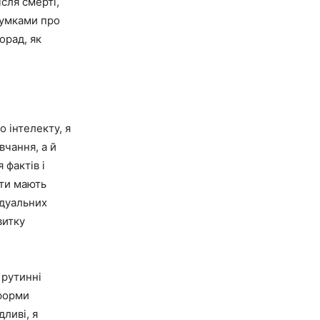
сля смерті,
думками про
орад, як
 інтелекту, я
вчання, а й
 фактів і
нти мають
ідуальних
витку
 рутинні
 форми
ливі, я