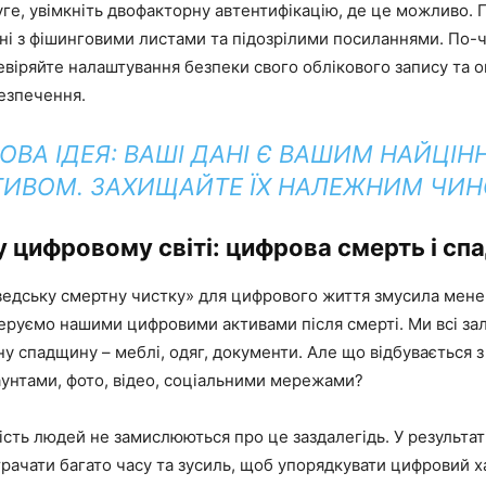
уге, увімкніть двофакторну автентифікацію, де це можливо. 
ні з фішинговими листами та підозрілими посиланнями. По-
евіряйте налаштування безпеки свого облікового запису та 
езпечення.
ВА ІДЕЯ:
ВАШІ ДАНІ Є ВАШИМ НАЙЦІН
ТИВОМ. ЗАХИЩАЙТЕ ЇХ НАЛЕЖНИМ ЧИН
 цифровому світі: цифрова смерть і сп
ведську смертну чистку» для цифрового життя змусила мене
керуємо нашими цифровими активами після смерті. Ми всі з
ну спадщину – меблі, одяг, документи. Але що відбувається 
унтами, фото, відео, соціальними мережами?
ість людей не замислюються про це заздалегідь. У результа
рачати багато часу та зусиль, щоб упорядкувати цифровий 