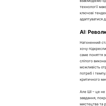
взаємодіємо од
технології маю
ключові тенден
адаптуватися д
AI: Револю
Натхненний ст
хочу підкресли
саме поняття з
сліпого викона
можливість отр
потреб і темпу
критичного ми
Але ШІ – це не
завдання, пок
мистецтва та р