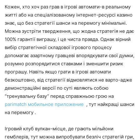
Кожен, хто хоч раз грав в ігрові автомати-в реальному
житті або на спеціалізованому інтернет-ресурсі казино
знає, що без стратегії шанси на перемогу мінімальні.
Можна зустріти твердження, що жодна стратегія не дає
100% гарантії виграшу, і це чиста правда. Однак вірний
вибір стратегічної складової ігрового процесу
допомагає азартному гравцеві впорядкувати свої думки,
розумно розпорядитися ставками і зменшити ризик
програшу. Навіть якщо грати в ігрові автомати
безкоштовно, від стратегії відмовлятися не варто-адже
демонстраційні версії по суті являють собою
“тренувальну базу” перед справжньою грою на
parimatch мобильное приложение
, тут найкращі шанси
на перемогу .
Ігровий клуб вулкан-місце, де грають мільйони
гемблерів, тут можна випробувати безліч стратегій гри,