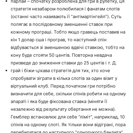
парлай – спочатку розроблена для гри в рулетку, ця
стратегія незабаром полюбилася і фанатам слотів
(останні часто називають її “антімартінгейл”). Суть
полягає в послідовному зменшенні ставок при
кожному програші. Тобто якщо гравець поставив на
кін 1 долар сша і програв, то наступний спін
відбувається зі зменшеною вдвічі ставкою, тобто на
кону буде стояти 50 центів. Повторна невдача
призведе до зниження ставки до 25 центів і т. Д.
грай і біжи-цікава стратегія для тих, хто хоче
спробувати зіграти в кілька слотів за один візит у
віртуальний клуб. Перед початком гри потрібно
визначити для себе, скільки спінів робити на одному
апараті і яка буде фіксована ставка (міняти її
незалежно від результату обертання не можна).
Гемблер встановлює для себе “ліміт”, наприклад, 10
спінів на одному слоті. Як тільки вони відіграні, пора
перебиратися до наступного “однорукого бандита”.