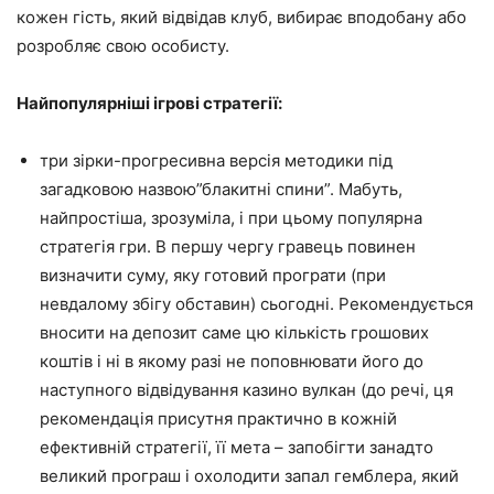
кожен гість, який відвідав клуб, вибирає вподобану або
розробляє свою особисту.
Найпопулярніші ігрові стратегії:
три зірки-прогресивна версія методики під
загадковою назвою”блакитні спини”. Мабуть,
найпростіша, зрозуміла, і при цьому популярна
стратегія гри. В першу чергу гравець повинен
визначити суму, яку готовий програти (при
невдалому збігу обставин) сьогодні. Рекомендується
вносити на депозит саме цю кількість грошових
коштів і ні в якому разі не поповнювати його до
наступного відвідування казино вулкан (до речі, ця
рекомендація присутня практично в кожній
ефективній стратегії, її мета – запобігти занадто
великий програш і охолодити запал гемблера, який