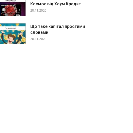
Космос від Хоум Кредит
20.11.2020
Що таке капітал простими
словами
20.11.2020