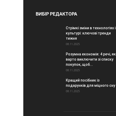
ВИБІР РЕДАКТОРА
Стрімкі зміни в технологіях і
культурі: ключові тренди
тижня
08.11.2025
Розумна економія: 4 речі, як
варто виключити зі списку
покупок, щоб...
08.11.2025
Кращий посібник із
подарунків для міцного сну
08.11.2025