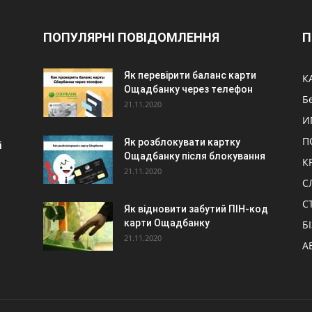
ПОПУЛЯРНІ ПОВІДОМЛЕННЯ
П
Як перевірити баланс карти
К
Ощадбанку через телефон
Б
21.11.2020
И
П
Як розблокувати картку
і
Ощадбанку після блокування
К
21.11.2020
С
С
Як відновити забутий ПІН-код
карти Ощадбанку
Б
21.11.2020
А