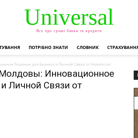
Universal
Все про гроші банки та кредити
ТУВАННЯ
ПОТРІБНО ЗНАТИ
СЛОВНИК
СТРАХУВАНН
онное Решение для Бизнеса и Личной Связи от Hottelecom
 Молдовы: Инновационное
 и Личной Связи от