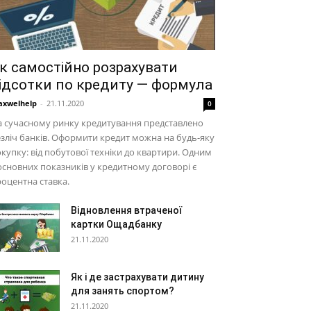
к самостійно розрахувати
ідсотки по кредиту — формула
xwelhelp
-
21.11.2020
0
 сучасному ринку кредитування представлено
зліч банків. Оформити кредит можна на будь-яку
купку: від побутової техніки до квартири. Одним
основних показників у кредитному договорі є
оцентна ставка.
Відновлення втраченої
картки Ощадбанку
21.11.2020
Як і де застрахувати дитину
для занять спортом?
21.11.2020