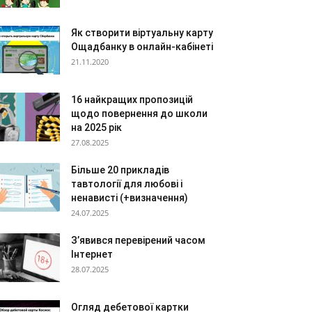
Як створити віртуальну карту
Ощадбанку в онлайн-кабінеті
21.11.2020
16 найкращих пропозицій
щодо повернення до школи
на 2025 рік
27.08.2025
Більше 20 прикладів
тавтології для любові і
ненависті (+визначення)
24.07.2025
З’явився перевірений часом
Інтернет
28.07.2025
Огляд дебетової картки