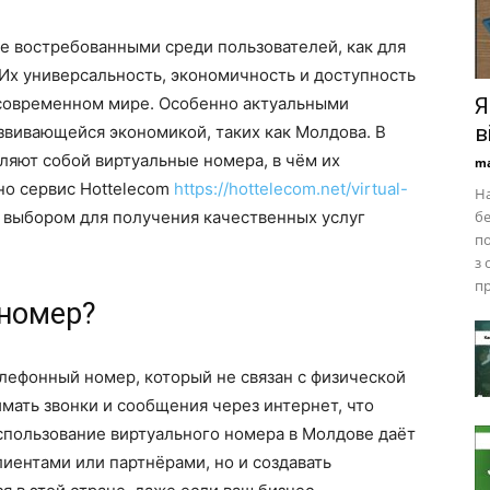
е востребованными среди пользователей, как для
 Их универсальность, экономичность и доступность
 современном мире. Особенно актуальными
Я
в
азвивающейся экономикой, таких как Молдова. В
вляют собой виртуальные номера, в чём их
ma
о сервис Hottelecom
https://hottelecom.net/virtual-
На
 выбором для получения качественных услуг
бе
по
з 
пр
 номер?
лефонный номер, который не связан с физической
мать звонки и сообщения через интернет, что
пользование виртуального номера в Молдове даёт
лиентами или партнёрами, но и создавать