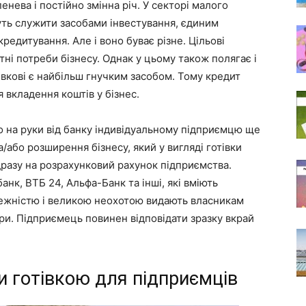
енева і постійно змінна річ. У секторі малого
уть служити засобами інвестування, єдиним
редитування. Але і воно буває різне. Цільові
тні потреби бізнесу. Однак у цьому також полягає і
івкові є найбільш гнучким засобом. Тому кредит
 вкладення коштів у бізнес.
 на руки від банку індивідуальному підприємцю ще
/або розширення бізнесу, який у вигляді готівки
дразу на розрахунковий рахунок підприємства.
анк, ВТБ 24, Альфа-Банк та інші, які вміють
режністю і великою неохотою видають власникам
ри. Підприємець повинен відповідати зразку вкрай
 готівкою для підприємців