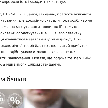
у спроможність і «кредитну чистоту».
, ВТБ 24 і інші банки, звичайно, прагнуть включати
дитування, але докорінно ситуація поки особливо не
риємці не можуть взяти кредит на ІП, тому що
системи оподаткування, а ЕНВД або патентну
ця упевнитися в заявленому рівні доходу. Про
 економічної теорії йдеться, що чистий прибуток
 що подібні умови ставлять скоріше не для
вити, залякування. Мовляв, ще подумайте, перш ніж
у, а інші вимоги цілком стандартні.
м банків