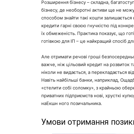
Розширення бізнесу – складна, багатоступ
бізнесу, де необоротні активи ще не мож
способом знайти такі кошти залишається к
кредити гарні своєю гнучкістю під конкре
їх обмеженість. Практика показує, що гот
готівкою для ІП – це найкращий спосіб для
Але отримати речові гроші безпосередньо
важче, ніж цільовий кредит на розвиток та
ніколи не видається, а перекладається ві
Навіть найбільші банки, наприклад, Ощадб
«стелити собі соломку», з крайньою обе
приватних підприємств нові, хрусткі купю
наЕкшн ного позичальника.
Умови отримання позики