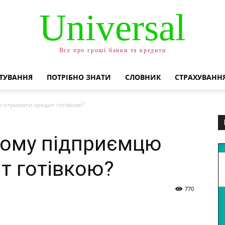
Universal
Все про гроші банки та кредити
ТУВАННЯ
ПОТРІБНО ЗНАТИ
СЛОВНИК
СТРАХУВАНН
 отримати кредит готівкою?
ному підприємцю
т готівкою?
770