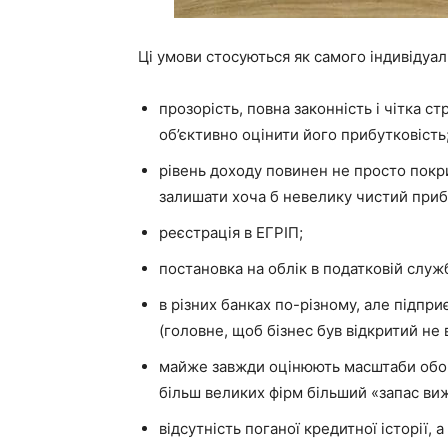
Ці умови стосуються як самого індивідуал
прозорість, повна законність і чітка с
об’єктивно оцінити його прибутковість
рівень доходу повинен не просто покри
залишати хоча б невелику чистий приб
реєстрація в ЕГРІП;
постановка на облік в податковій служб
в різних банках по-різному, але підпр
(головне, щоб бізнес був відкритий не 
майже завжди оцінюють масштаби оборо
більш великих фірм більший «запас ви
відсутність поганої кредитної історії, 