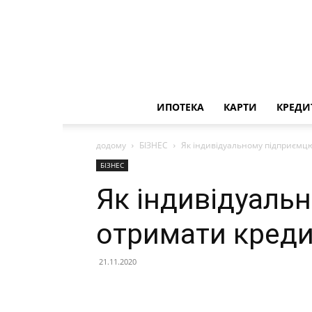
ИПОТЕКА
КАРТИ
КРЕДИ
додому
БІЗНЕС
Як індивідуальному підприємцю
БІЗНЕС
Як індивідуаль
отримати креди
21.11.2020