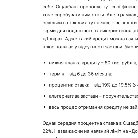
себе. Ощадбанк пропонує тут свої фінансо
хоче спробувати ним стати. Але в рамках 
оскільки готівкових тут немає – всі кошт
фірми для подальшого їх використання зг
«Довіра». Адже такий кредит можна взят
плюс полягає у відсутності застави. Умови
нижня планка кредиту – 80 тис. рублів,
термін – від 6 до 36 місяців;
процентна ставка – від 19% до 19,5% (я
альтернатива застави – поручительство
весь процес отримання кредиту не зай
Однак середня процентна ставка в Ощадба
22%. Незважаючи на наявний ліміт на «До