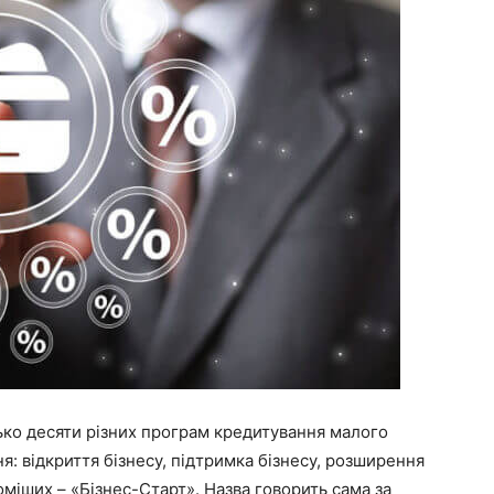
ько десяти різних програм кредитування малого
я: відкриття бізнесу, підтримка бізнесу, розширення
оміших – «Бізнес-Старт». Назва говорить сама за