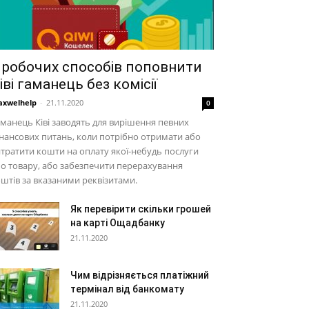
 робочих способів поповнити
іві гаманець без комісії
xwelhelp
-
21.11.2020
0
манець Ківі заводять для вирішення певних
нансових питань, коли потрібно отримати або
тратити кошти на оплату якої-небудь послуги
о товару, або забезпечити перерахування
штів за вказаними реквізитами.
Як перевірити скільки грошей
на карті Ощадбанку
21.11.2020
Чим відрізняється платіжний
термінал від банкомату
21.11.2020