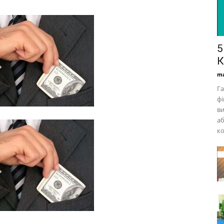
5
К
ma
Га
фі
ви
аб
ко