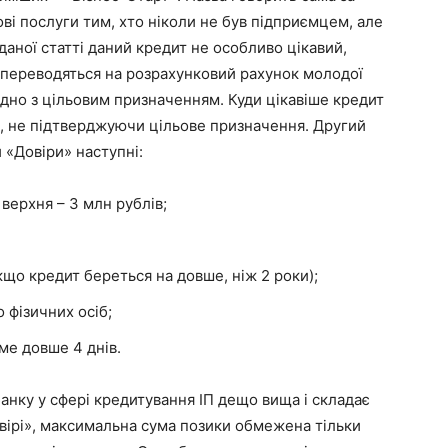
ві послуги тим, хто ніколи не був підприємцем, але
даної статті даний кредит не особливо цікавий,
и переводяться на розрахунковий рахунок молодої
ідно з цільовим призначенням. Куди цікавіше кредит
и, не підтверджуючи цільове призначення. Другий
 «Довіри» наступні:
 верхня – 3 млн рублів;
кщо кредит береться на довше, ніж 2 роки);
 фізичних осіб;
ме довше 4 днів.
нку у сфері кредитування ІП дещо вища і складає
вірі», максимальна сума позики обмежена тільки