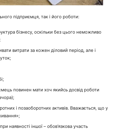
ьного підприємця, так і його роботи:
труктура бізнесу, оскільки без цього неможливо
;
вати витрати за кожен діловий період, але і
уток;
і;
иємець повинен мати хоч якийсь досвід роботи
вчора);
тних і позаоборотних активів. Вважається, що у
живання»;
а при наявності іншої – обов’язкова участь