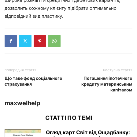
Широке розмаїття кредитних і дебетових варіантів,
дозволить кожному клієнту підібрати оптимально
відповідний вид пластику.
попередня стаття
наступна стаття
Що таке фонд соціального
Погашення іпотечного
страхування
кредиту материнським
капіталом
maxwelhelp
СТАТТІ ПО ТЕМІ
Огляд карт Світ від Ощадбанку: