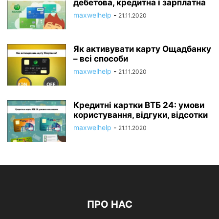
дебетова, кредитна і зарплатна
maxwelhelp
-
21.11.2020
Як активувати карту Ощадбанку
– всі способи
maxwelhelp
-
21.11.2020
Кредитні картки ВТБ 24: умови
користування, відгуки, відсотки
maxwelhelp
-
21.11.2020
ПРО НАС