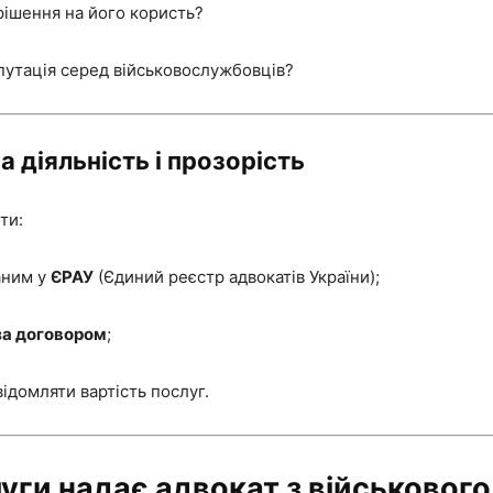
 рішення на його користь?
путація серед військовослужбовців?
а діяльність і прозорість
ти:
аним у
ЄРАУ
(Єдиний реєстр адвокатів України);
за договором
;
відомляти вартість послуг.
луги надає адвокат з військового