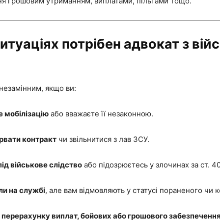
я грошовим утриманням, виплатами, пільгами тощо.
ситуаціях потрібен адвокат з вій
незамінним, якщо ви:
 мобілізацію
або вважаєте її незаконною.
ірвати контракт
чи звільнитися з лав ЗСУ.
ід військове слідство
або підозрюєтесь у злочинах за ст. 4
и на службі
, але вам відмовляють у статусі пораненого чи 
 перерахунку виплат, бойових або грошового забезпечення