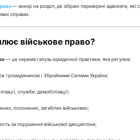
право
— анкор на розділ, де зібрані перевірені адвокати, які 
ових справах.
лює військове право?
во
— це окрема галузь юридичної практики, яка регулює:
іж громадянином і Збройними Силами України;
ізації, служби, демобілізації;
ених, полонених, загиблих військових;
ність за порушення військової дисципліни;