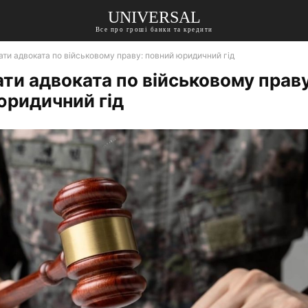
UNIVERSAL
Все про гроші банки та кредити
ати адвоката по військовому праву: повний юридичний гід
ати адвоката по військовому праву
юридичний гід