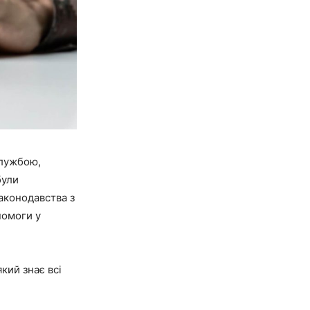
службою,
були
аконодавства з
помоги у
 який знає всі