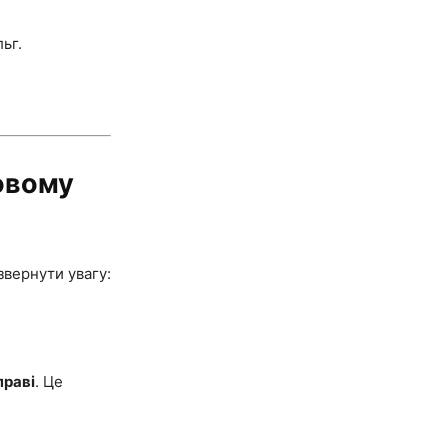
ьг.
ковому
звернути увагу:
праві
. Це