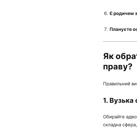
Є родичем 
Плануєте о
Як обра
праву?
Правильний виб
1.
Вузька 
Обирайте адво
складна сфера,