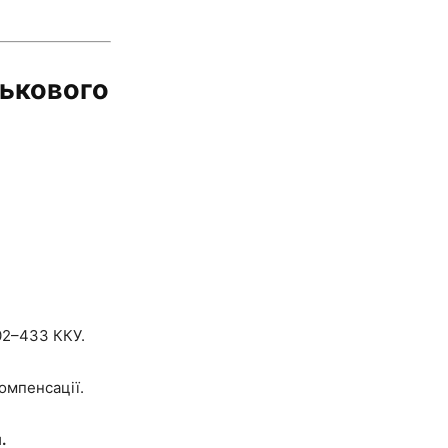
ськового
02–433 ККУ.
компенсації.
.