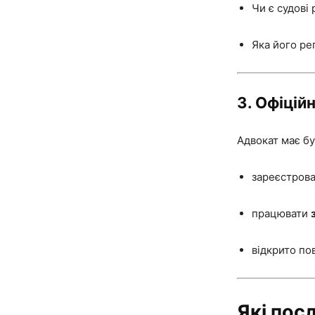
Чи є судові
Яка його ре
3.
Офіційн
Адвокат має бу
зареєстров
працювати
відкрито по
Які пос