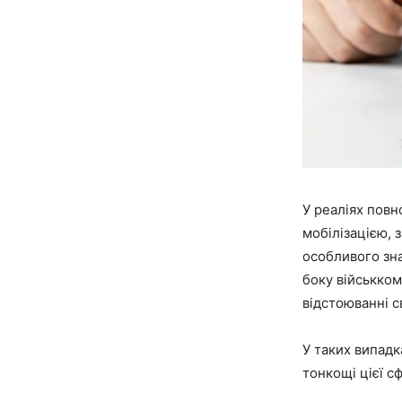
У реаліях повн
мобілізацією, 
особливого зн
боку військком
відстоюванні с
У таких випадк
тонкощі цієї с