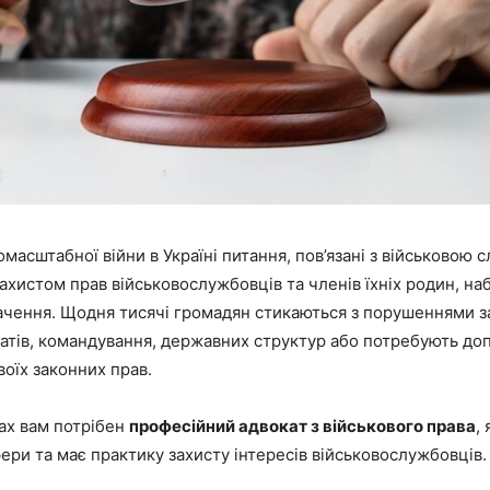
омасштабної війни в Україні питання, пов’язані з військовою 
захистом прав військовослужбовців та членів їхніх родин, на
ачення. Щодня тисячі громадян стикаються з порушеннями з
атів, командування, державних структур або потребують до
воїх законних прав.
ах вам потрібен
професійний адвокат з військового права
,
фери та має практику захисту інтересів військовослужбовців.