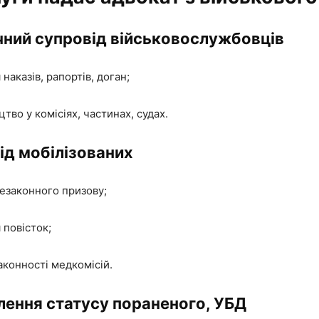
чний супровід військовослужбовців
наказів, рапортів, доган;
тво у комісіях, частинах, судах.
ід мобілізованих
незаконного призову;
повісток;
аконності медкомісій.
лення статусу пораненого, УБД