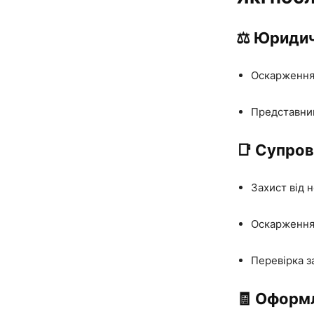
⚖️ Юриди
Оскарження 
Представниц
📑 Супров
Захист від 
Оскарження 
Перевірка з
🧾 Оформ