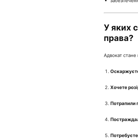
забезпеченн
У яких 
права?
Адвокат стане 
Оскаржуєте
Хочете роз
Потрапили п
Постраждал
Потребуєте