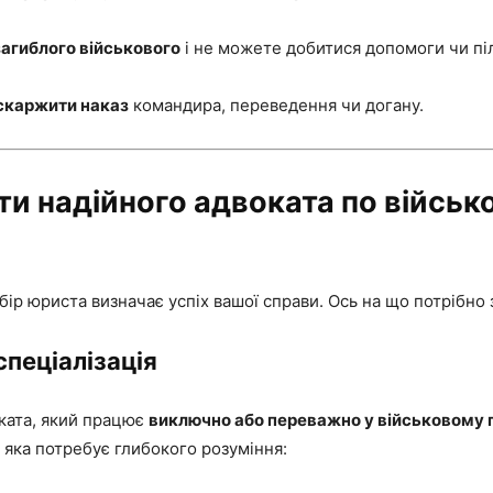
загиблого військового
і не можете добитися допомоги чи піл
скаржити наказ
командира, переведення чи догану.
ти надійного адвоката по війсь
ір юриста визначає успіх вашої справи. Ось на що потрібно 
спеціалізація
ката, який працює
виключно або переважно у військовому 
 яка потребує глибокого розуміння: