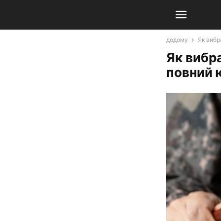
додому
Як вибр
Як вибр
повний 