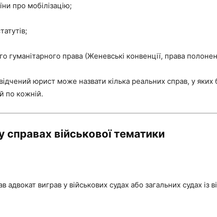
їни про мобілізацію;
татутів;
о гуманітарного права (Женевські конвенції, права полонен
ідчений юрист може назвати кілька реальних справ, у яких б
ій по кожній.
у справах військової тематики
в адвокат виграв у військових судах або загальних судах із в