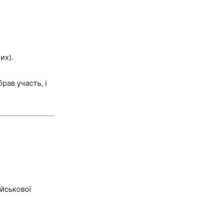
их).
рав участь, і
ійськової