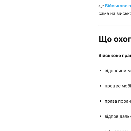
👉
Військове 
саме на військ
Що охоп
Військове пра
відносини м
процес мобіл
права поран
відповідаль