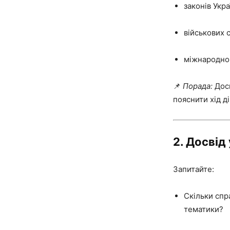
законів Укра
військових с
міжнародног
📌
Порада:
Досв
пояснити хід д
2.
Досвід 
Запитайте:
Скільки спра
тематики?