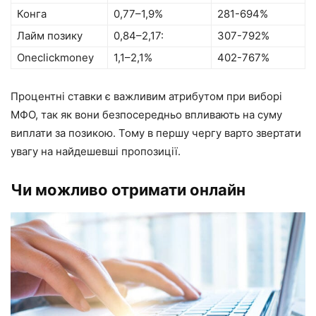
Конга
0,77–1,9%
281-694%
Лайм позику
0,84–2,17:
307-792%
Oneclickmoney
1,1–2,1%
402-767%
Процентні ставки є важливим атрибутом при виборі
МФО, так як вони безпосередньо впливають на суму
виплати за позикою. Тому в першу чергу варто звертати
увагу на найдешевші пропозиції.
Чи можливо отримати онлайн