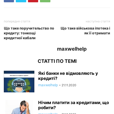
попередня стаття
наступна стаття
Що таке поручительство по
Що таке військова іпотека і
кредиту: тонкощі
як її отримати
кредитної кабали
maxwelhelp
СТАТТІ ПО ТЕМІ
Які банки не відмовляють у
кредиті?
maxwelhelp
-
21.11.2020
Нічим платити за кредитами, що
робити?