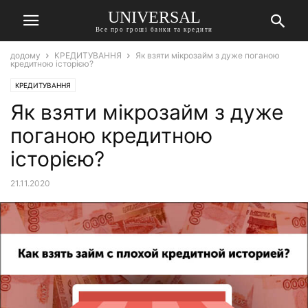
UNIVERSAL
Все про гроші банки та кредити
додому
КРЕДИТУВАННЯ
Як взяти мікрозайм з дуже поганою
кредитною історією?
КРЕДИТУВАННЯ
Як взяти мікрозайм з дуже
поганою кредитною
історією?
21.11.2020