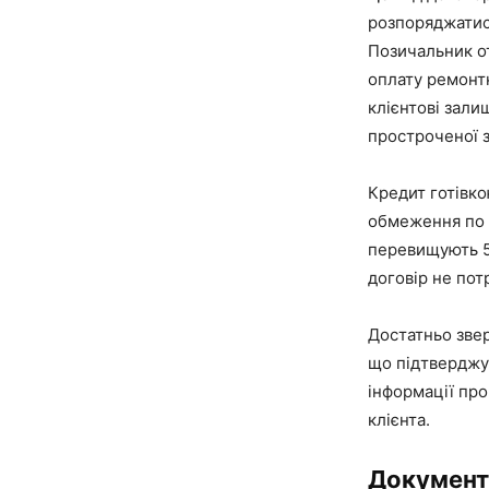
розпоряджатис
Позичальник о
оплату ремонтн
клієнтові зали
простроченої з
Кредит готівк
обмеження по с
перевищують 5 
договір не пот
Достатньо звер
що підтверджу
інформації про
клієнта.
Документ