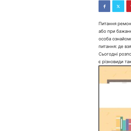
Питання ремонт
або при бажанн
особа ознайоми
питання: де вз
Сьогодні розпо
є різновиди та