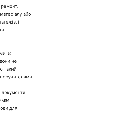
 ремонт.
матеріалу або
атежів, і
чи
ми. Є
 вони не
о такий
 поручителями.
и документи,
имає
мови для