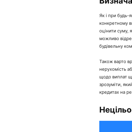
Визнача
Як і при будь-
конкретному ви
оцінити суму, 
можливо відре
будівельну ком
Також варто вр
нерухомість аб
щодо виплат щ
зрозуміти, яки
кредитах на ре
Нецільо