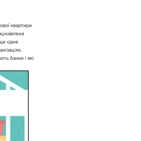
нової квартири
зацікавлена
 ще одне
анізаціях.
ють банки і які