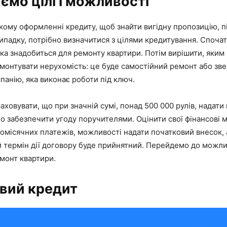
ємо цілі і можливості
якому оформленні кредиту, щоб знайти вигідну пропозицію, п
падку, потрібно визначитися з цілями кредитування. Спочат
яка знадобиться для ремонту квартири. Потім вирішити, яким
монтувати нерухомість: це буде самостійний ремонт або зв
панію, яка виконає роботи під ключ.
аховувати, що при значній сумі, понад 500 000 рулів, надати 
о забезпечити угоду поручителями. Оцінити свої фінансові 
омісячних платежів, можливості надати початковий внесок, 
й термін дії договору буде прийнятний. Перейдемо до можл
монт квартири.
вий кредит