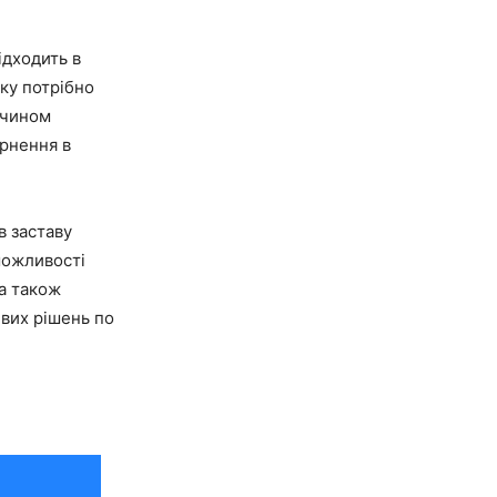
ідходить в
ку потрібно
 чином
ернення в
в заставу
можливості
а також
ивих рішень по