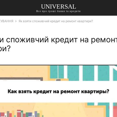
UNIVERSAL
Все про гроші банки та кредити
ТУВАННЯ
Як взяти споживчий кредит на ремонт квартири?
ти споживчий кредит на ремон
ри?