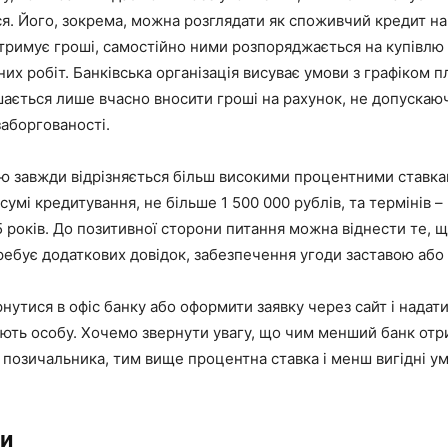
я. Його, зокрема, можна розглядати як споживчий кредит на
тримує гроші, самостійно ними розпоряджається на купівлю 
их робіт. Банківська організація висуває умови з графіком пл
шається лише вчасно вносити гроші на рахунок, не допускаю
аборгованості.
ою завжди відрізняється більш високими процентними ставка
умі кредитування, не більше 1 500 000 рублів, та термінів –
років. До позитивної сторони питання можна віднести те, щ
ребує додаткових довідок, забезпечення угоди заставою або
нутися в офіс банку або оформити заявку через сайт і надат
ють особу. Хочемо звернути увагу, що чим менший банк отр
 позичальника, тим вище процентна ставка і менш вигідні у
и