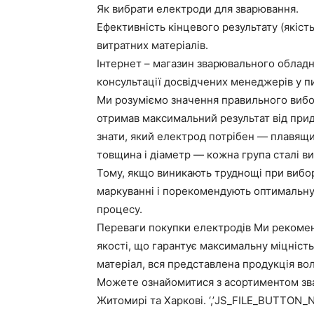
Як вибрати електроди для зварювання.
Ефективність кінцевого результату (якіст
витратних матеріалів.
Інтернет – магазин зварювального обладна
консультації досвідчених менеджерів у пи
Ми розуміємо значення правильного вибор
отримав максимальний результат від при
знати, який електрод потрібен — плавящ
товщина і діаметр — кожна група сталі в
Тому, якщо виникають труднощі при виборі
маркуванні і порекомендують оптимальну
процесу.
Переваги покупки електродів Ми рекоменд
якості, що гарантує максимальну міцніс
матеріал, вся представлена продукція вол
Можете ознайомитися з асортиментом зва
Житомирі та Харкові. ‘,’JS_FILE_BUTTON_N