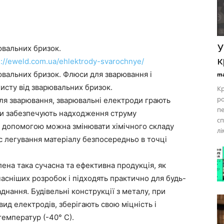
У
рювальних бризок.
к
s://eweld.com.ua/ehlektrody-svarochnye/
арювальних бризок. Флюси для зварювання і
ma
хисту від зварювальних бризок.
Кр
ро
ля зварювання, зварювальні електроди грають
пе
ни забезпечують надходження струму
с
їх допомогою можна змінювати хімічного складу
лі
с легування матеріалу безпосередньо в точці
ена така сучасна та ефективна продукція, як
часніших розробок і підходять практично для будь-
нання. Будівельні конструкції з металу, при
ид електродів, зберігають свою міцність і
температур (-40° С).