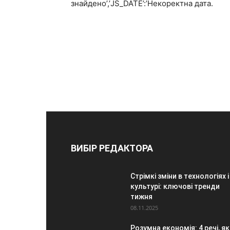
знайдено’,’JS_DATE’:’Некоректна дата.
ВИБІР РЕДАКТОРА
Стрімкі зміни в технологіях і
культурі: ключові тренди
тижня
08.11.2025
Розумна економія: 4 речі, як