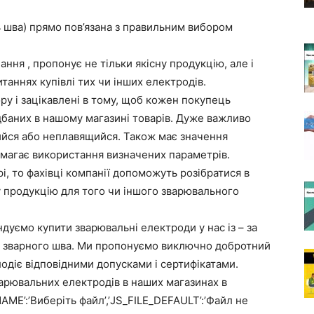
ь шва) прямо пов’язана з правильним вибором
ння , пропонує не тільки якісну продукцію, але і
таннях купівлі тих чи інших електродів.
у і зацікавлені в тому, щоб кожен покупець
дбаних в нашому магазині товарів. Дуже важливо
ийся або неплавящийся. Також має значення
имагає використання визначених параметрів.
, то фахівці компанії допоможуть розібратися в
 продукцію для того чи іншого зварювального
уємо купити зварювальні електроди у нас із – за
ть зварного шва. Ми пропонуємо виключно добротний
одіє відповідними допусками і сертифікатами.
рювальних електродів в наших магазинах в
AME’:’Виберіть файл’,’JS_FILE_DEFAULT’:’Файл не