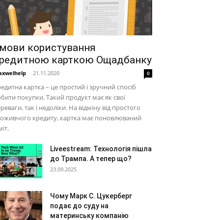
мови користування
редитною карткою Ощадбанку
xwelhelp
-
21.11.2020
0
едитна картка – це простий і зручний спосіб
бити покупки. Такий продукт має як свої
реваги, так і недоліки. На відміну від простого
поживчого кредиту, картка має поновлюваний
міт.
Liveestream: Технологія пішла
до Трампа. А тепер що?
23.09.2025
Чому Марк С. Цукерберг
подає до суду на
материнську компанію