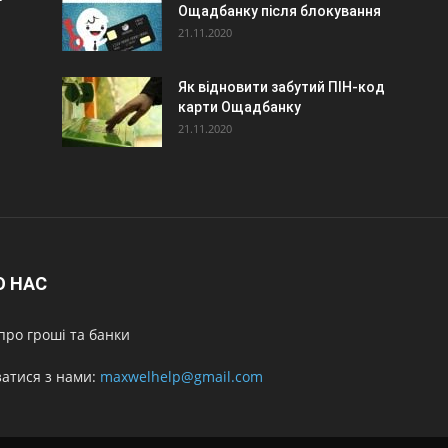
Ощадбанку після блокування
21.11.2020
Як відновити забутий ПІН-код
карти Ощадбанку
21.11.2020
О НАС
про гроші та банки
затися з нами:
maxwelhelp@gmail.com