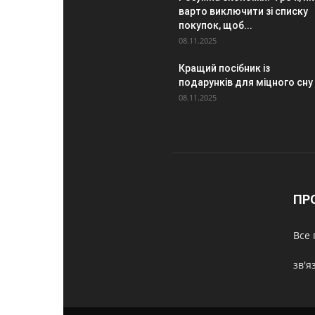
варто виключити зі списку
покупок, щоб...
08.11.2025
Кращий посібник із
подарунків для міцного сну
08.11.2025
ПР
Все 
зв'я