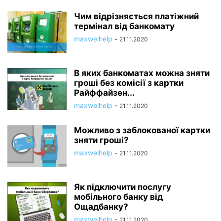
Чим відрізняється платіжний
термінал від банкомату
maxwelhelp
-
21.11.2020
В яких банкоматах можна зняти
гроші без комісії з картки
Райффайзен...
maxwelhelp
-
21.11.2020
Можливо з заблокованої картки
зняти гроші?
maxwelhelp
-
21.11.2020
Як підключити послугу
мобільного банку від
Ощадбанку?
maxwelhelp
-
21.11.2020