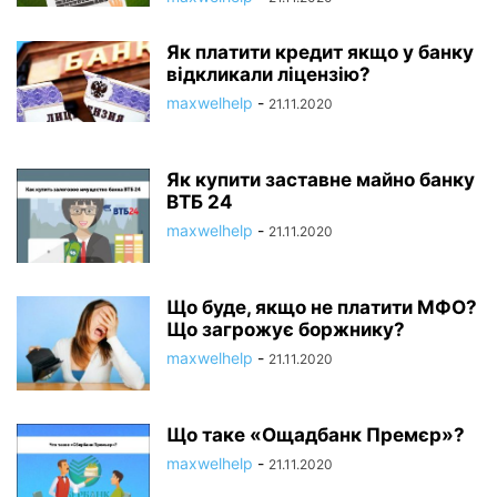
Як платити кредит якщо у банку
відкликали ліцензію?
maxwelhelp
-
21.11.2020
Як купити заставне майно банку
ВТБ 24
maxwelhelp
-
21.11.2020
Що буде, якщо не платити МФО?
Що загрожує боржнику?
maxwelhelp
-
21.11.2020
Що таке «Ощадбанк Премєр»?
maxwelhelp
-
21.11.2020