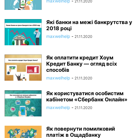
maxwelhelp
-
21.11.2020
Які банки на межі банкрутства у
2018 році
maxwelhelp
-
21.11.2020
Як оплатити кредит Хоум
Кредит Банку — огляд всіх
способів
maxwelhelp
-
21.11.2020
Як користуватися особистим
кабінетом «Сбербанк Онлайн»
maxwelhelp
-
21.11.2020
Як повернути помилковий
платіж в Ощадбанку