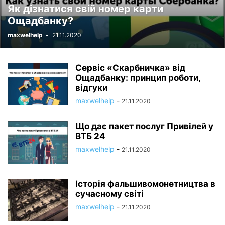
Як дізнатися свій номер карти
Ощадбанку?
maxwelhelp
-
21.11.2020
Сервіс «Скарбничка» від
Ощадбанку: принцип роботи,
відгуки
maxwelhelp
-
21.11.2020
Що дає пакет послуг Привілей у
ВТБ 24
maxwelhelp
-
21.11.2020
Історія фальшивомонетництва в
сучасному світі
maxwelhelp
-
21.11.2020