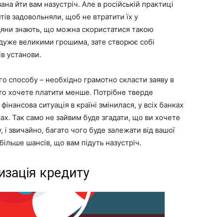
ана йти вам назустріч. Але в російській практиці
тів задовольняли, щоб не втратити їх у
дяни знають, що можна скористатися такою
 дуже великими грошима, зате створює собі
в установи.
го способу – необхідно грамотно скласти заяву в
сто хочете платити менше. Потрібне тверде
інансова ситуація в країні змінилася, у всіх банках
ах. Так само не зайвим буде згадати, що ви хочете
 і звичайно, багато чого буде залежати від вашої
 більше шансів, що вам підуть назустріч.
изація кредиту