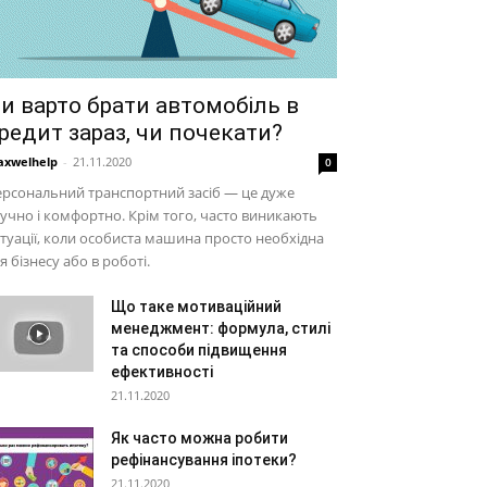
и варто брати автомобіль в
редит зараз, чи почекати?
xwelhelp
-
21.11.2020
0
рсональний транспортний засіб — це дуже
учно і комфортно. Крім того, часто виникають
туації, коли особиста машина просто необхідна
я бізнесу або в роботі.
Що таке мотиваційний
менеджмент: формула, стилі
та способи підвищення
ефективності
21.11.2020
Як часто можна робити
рефінансування іпотеки?
21.11.2020