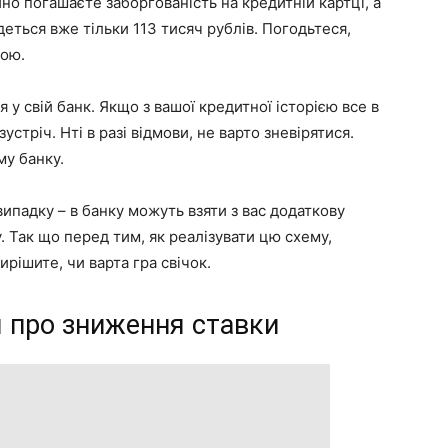
ійно погашаєте заборгованість на кредитній картці, а
еться вже тільки 113 тисяч рублів. Погодьтеся,
ною.
у свій банк. Якщо з вашої кредитної історією все в
зустріч. Нті в разі відмови, не варто зневірятися.
му банку.
ипадку – в банку можуть взяти з вас додаткову
 Так що перед тим, як реалізувати цю схему,
рішите, чи варта гра свічок.
 про зниження ставки