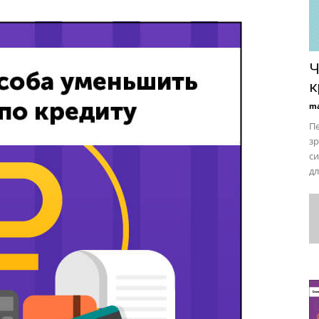
Ч
к
ma
Пе
зр
си
дл