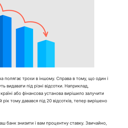
а полягає трохи в іншому. Справа в тому, що один і
ь видавати під різні відсотки. Наприклад,
 країні або фінансова установа вирішило залучити
кий рік тому давався під 20 відсотків, тепер вирішено
аш банк знизити і вам процентну ставку. Звичайно,