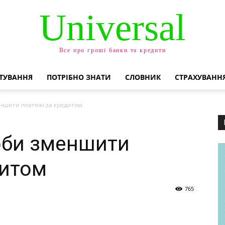
Universal
Все про гроші банки та кредити
ТУВАННЯ
ПОТРІБНО ЗНАТИ
СЛОВНИК
СТРАХУВАНН
еншити платежі за кредитом
оби зменшити
дитом
765