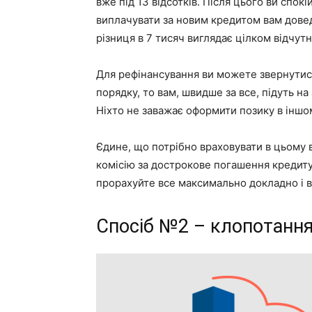
вже під 13 відсотків. Після цього ви спок
виплачувати за новим кредитом вам довед
різниця в 7 тисяч виглядає цілком відчут
Для рефінансування ви можете звернутися 
порядку, то вам, швидше за все, підуть на 
Ніхто не заважає оформити позику в іншо
Єдине, що потрібно враховувати в цьому в
комісію за дострокове погашення кредиту.
прорахуйте все максимально докладно і ви
Спосіб №2 – клопотання