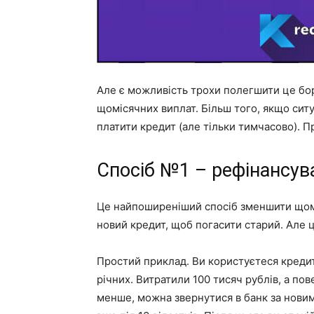
Але є можливість трохи полегшити це бо
щомісячних виплат. Більш того, якщо ситуа
платити кредит (але тільки тимчасово). Пр
Спосіб №1 – рефінансув
Це найпоширеніший спосіб зменшити щоміс
новий кредит, щоб погасити старий. Але ц
Простий приклад. Ви користуєтеся кредит
річних. Витратили 100 тисяч рублів, а по
менше, можна звернутися в банк за новим