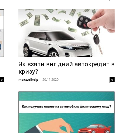
Як взяти вигідний автокредит в
кризу?
maxwelhelp
-
20.11.2020
0
0