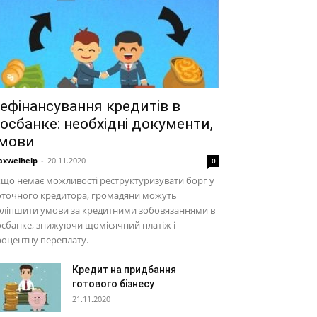
ефінансування кредитів в
осбанке: необхідні документи,
мови
xwelhelp
-
20.11.2020
0
що немає можливості реструктуризувати борг у
оточного кредитора, громадяни можуть
оліпшити умови за кредитними зобовязаннями в
сбанке, знижуючи щомісячний платіж і
оцентну переплату.
Кредит на придбання
готового бізнесу
21.11.2020