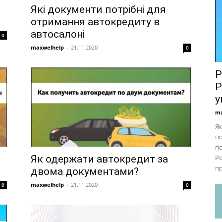
Які документи потрібні для
отримання автокредиту в
автосалоні
0
maxwelhelp
-
21.11.2020
0
Р
Р
у
ma
Як
п
п
Як одержати автокредит за
Ро
пр
двома документами?
maxwelhelp
-
21.11.2020
0
0