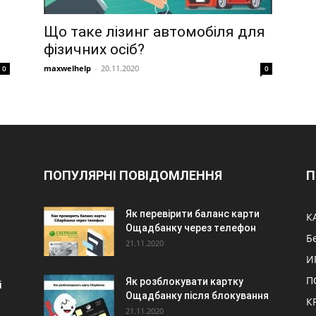
Що таке лізинг автомобіля для
фізичних осіб?
maxwelhelp
-
20.11.2020
0
0
ПОПУЛЯРНІ ПОВІДОМЛЕННЯ
П
Як перевірити баланс карти
К
Ощадбанку через телефон
Б
21.11.2020
И
П
Як розблокувати картку
і
Ощадбанку після блокування
К
21.11.2020