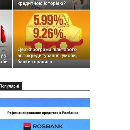
кредитною історією?
Держпрограма пільгового
у у
автокредитування: умови,
соби
банки і правила
Популярні