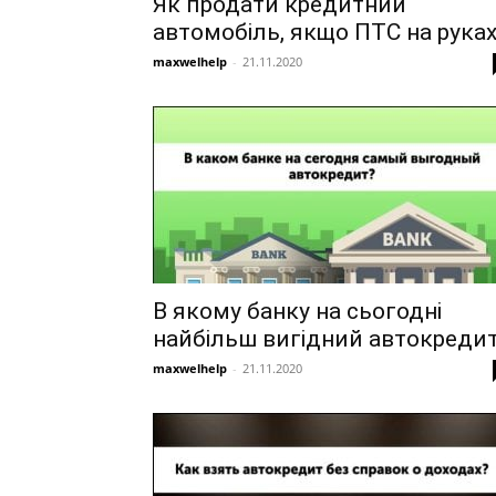
Як продати кредитний
автомобіль, якщо ПТС на рука
maxwelhelp
-
21.11.2020
В якому банку на сьогодні
найбільш вигідний автокреди
maxwelhelp
-
21.11.2020