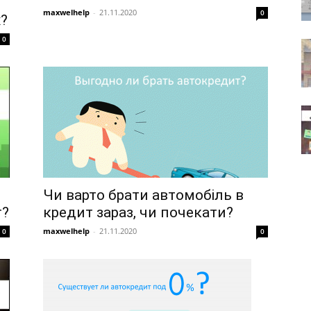
maxwelhelp
-
21.11.2020
0
х?
0
Чи варто брати автомобіль в
т?
кредит зараз, чи почекати?
maxwelhelp
-
21.11.2020
0
0