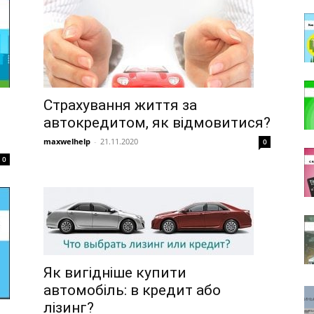
Страхування життя за
автокредитом, як відмовитися?
maxwelhelp
-
21.11.2020
0
0
Як вигідніше купити
автомобіль: в кредит або
лізинг?