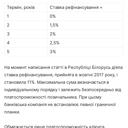
Термін, років
Ставка рефінансування +
1
0%
2
1,5%
3
2%
4
2,5%
5
3%
На момент написання статті в Республіці Білорусь діяла
ставка рефінансування, прийнята в жовтні 2017 року, і
становила 11%. Максимальна сума визначається в
індивідуальному порядку і залежить безпосередньо від
платоспроможності позичальника. При цьому
банківська компанія не встановлює певної граничної
планки.
Обмежується лише платоспроможність клієнта.