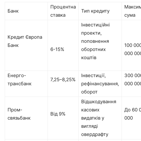
Процентна
Макси
Банк
Тип кредиту
ставка
сума
Інвестиційні
проекти,
Кредит Європа
поповнення
Банк
100 00
6-15%
оборотних
000 00
коштів
Енерго-
Інвестиції,
300 00
7,25–8,25%
трансбанк
рефінансування,
000 00
оборот
Відшкодування
Пром-
касових
До 60 
Від 9%
связьбанк
видатків у
000
вигляді
овердрафту