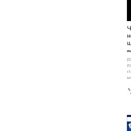
Ч
н
ш
ma
jQ
{t
ст
мі