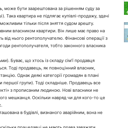
ть, може бути заарештована за рішенням суду за
ші). Така квартира не підлягає купівлі-продажу, здачі
 можливим тільки після зняття судом арешту.
вним власником квартири. Він лише має право на
ть від нього рентополучателю. Фінансові операції з
згоди рентополучателя, тобто законного власника
). Буває, що хтось із складу сім’ї продавця
ся. Тоді продавець, як повноцінний власник,
танцію. Однак деякі категорії громадян в плані
и першої групи). Тоді складніше. Продавець все
екті» з прописаним людиною. Нові власники не
ього мешканця. Оскільки навряд чи для кого-то це
є.
ашована в будівлі, визнаного аварійним, вона не
скільки працедавці не мають права заважати