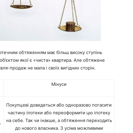
потечним обтяженням має більш високу ступінь
об’єктом якої є «чиста» квартира. Але обтяжене
івля-продаж не мала і своїх вигідних сторін.
Мінуси
Покупцеві доведеться або одноразово погасити
частину іпотеки або переоформити цю іпотеку
на себе. Так чи інакше, а обтяження переходить
у
до нового власника. З усіма можливими