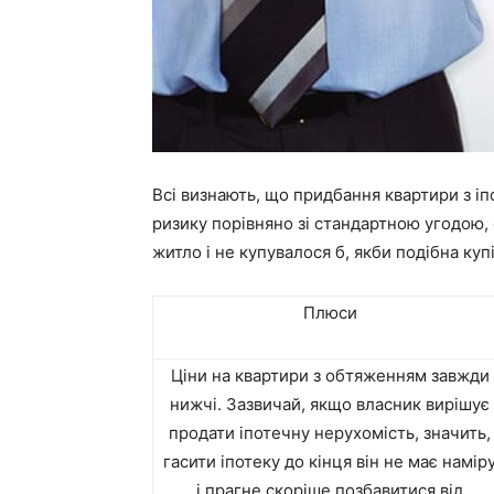
Всі визнають, що придбання квартири з і
ризику порівняно зі стандартною угодою, 
житло і не купувалося б, якби подібна куп
Плюси
Ціни на квартири з обтяженням завжди
нижчі. Зазвичай, якщо власник вирішує
продати іпотечну нерухомість, значить,
гасити іпотеку до кінця він не має намір
і прагне скоріше позбавитися від