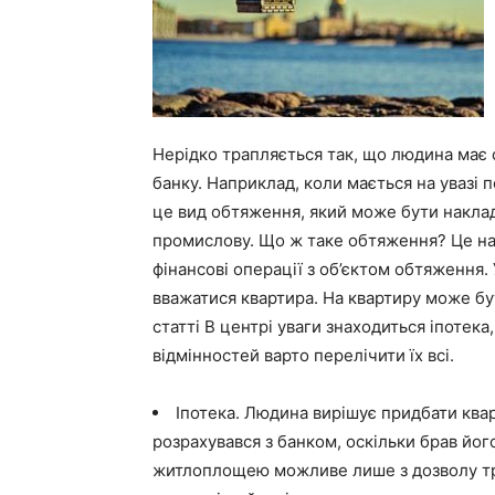
Нерідко трапляється так, що людина має 
банку. Наприклад, коли мається на увазі п
це вид обтяження, який може бути наклад
промислову. Що ж таке обтяження? Це на
фінансові операції з об’єктом обтяження.
вважатися квартира. На квартиру може бу
статті В центрі уваги знаходиться іпотека
відмінностей варто перелічити їх всі.
Іпотека. Людина вирішує придбати квар
розрахувався з банком, оскільки брав його 
житлоплощею можливе лише з дозволу тре