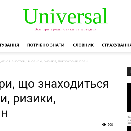
Universal
Все про гроші банки та кредити
ТУВАННЯ
ПОТРІБНО ЗНАТИ
СЛОВНИК
СТРАХУВАНН
иться в іпотеці: нюанси, ризики, покроковий план
ри, що знаходиться
и, ризики,
ан
900