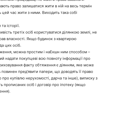
ають право залишатися жити в ній на весь термін
 цей час жити з ними. Виходить така собі
та історії.
ивість третіх осіб користуватися ділянкою землі, не
рав власності. Якщо будинок з квартирою
да цих осіб.
тяження, можна простим і наЕкшн ним способом –
ий надати покупцеві всю повноту інформації про
приховування факту обтяження є діянням, яке може
 повинен пред’явити папери, що доводять її право
р про купівлю нерухомості, дарча та інше), виписку з
ь прописаних осіб і договір про іпотеку (якщо
ення).