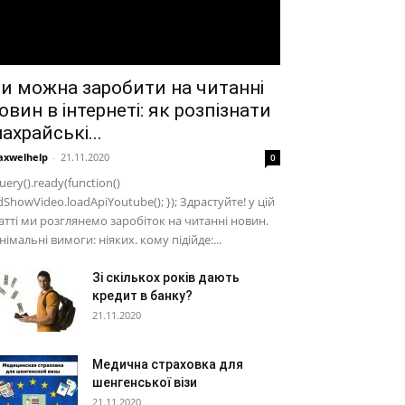
и можна заробити на читанні
овин в інтернеті: як розпізнати
ахрайські...
xwelhelp
-
21.11.2020
0
uery().ready(function()
dShowVideo.loadApiYoutube(); }); Здрастуйте! у цій
атті ми розглянемо заробіток на читанні новин.
німальні вимоги: ніяких. кому підійде:...
Зі скількох років дають
кредит в банку?
21.11.2020
Медична страховка для
шенгенської візи
21.11.2020