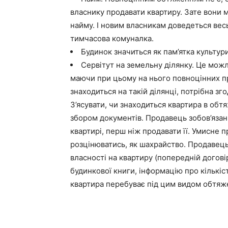
власнику продавати квартиру. Зате вони м
найму. І новим власникам доведеться весь
тимчасова комуналка.
Будинок значиться як пам’ятка культури 
Сервітут на земельну ділянку. Це можл
маючи при цьому на нього повноцінних п
знаходиться на такій ділянці, потрібна зго
З’ясувати, чи знаходиться квартира в об
збором документів. Продавець зобов’язан
квартирі, перш ніж продавати її. Умисне 
розцінюватись, як шахрайство. Продавець
власності на квартиру (попередній догові
будинкової книги, інформацію про кількіст
квартира перебуває під цим видом обтяж