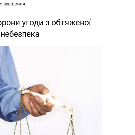
 завірення.
торони угоди з обтяженої
 небезпека