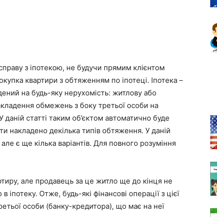
справу з іпотекою, не будучи прямим клієнтом
окупка квартири з обтяженням по іпотеці. Іпотека –
ений на будь-яку нерухомість: житлову або
кладення обмежень з боку третьої особи на
 У даній статті таким об’єктом автоматично буде
ти накладено декілька типів обтяження. У даній
, але є ще кілька варіантів. Для повного розуміння
тиру, але продавець за це житло ще до кінця не
в іпотеку. Отже, будь-які фінансові операції з цієї
тьої особи (банку-кредитора), що має на неї