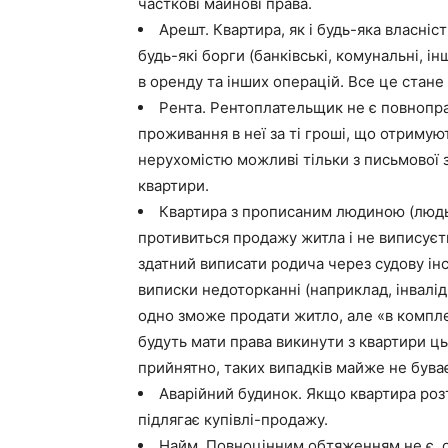
часткові майнові права.
Арешт. Квартира, як і будь-яка власніс
будь-які борги (банківські, комунальні, ін
в оренду та інших операцій. Все це стане
Рента. Рентоплательщик не є повнопра
проживання в неї за ті гроші, що отримую
нерухомістю можливі тільки з письмової 
квартири.
Квартира з прописаним людиною (людьми
противиться продажу житла і не виписуєть
здатний виписати родича через судову інс
виписки недоторканні (наприклад, інвалід
одно зможе продати житло, але «в компл
будуть мати права викинути з квартири ц
прийнятно, таких випадків майже не бува
Аварійний будинок. Якщо квартира розт
підлягає купівлі-продажу.
Найм. Повноцінним обтяженням не є, о