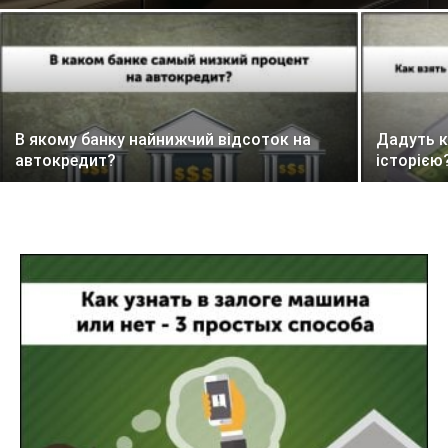
В якому банку найнижчий відсоток на
Дадуть к
автокредит?
історією