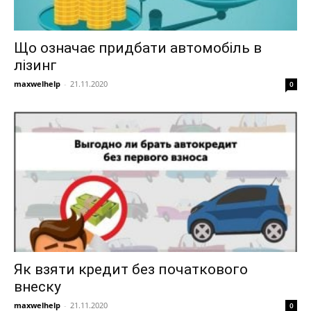
Що означає придбати автомобіль в
лізинг
maxwelhelp
-
21.11.2020
0
Як взяти кредит без початкового
внеску
maxwelhelp
-
21.11.2020
0