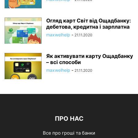
Огляд карт Світ від Ощадбанку:
дебетова, кредитна і зарплатна
maxwelhelp
-
21.11.2020
Як активувати карту Ощадбанку
– всі способи
maxwelhelp
-
21.11.2020
ПРО НАС
Все про гроші та банки