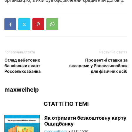
організацію, в якій був оформлений кредитний договір.
попередня стаття
наступна стаття
Огляд дебетових
Процентні ставки за
банківських карт
вкладами у Россельхозбанк
Россельхозбанка
для фізичних осіб
maxwelhelp
СТАТТІ ПО ТЕМІ
Як отримати безкоштовну карту
Ощадбанку
maxwelhelp
-
21.11.2020