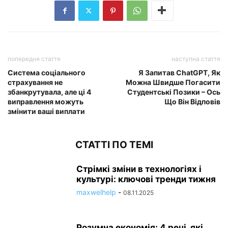
попередня стаття
наступна стаття
Система соціального
Я Запитав ChatGPT, Як
страхування не
Можна Швидше Погасити
збанкрутувала, але ці 4
Студентські Позики – Ось
виправлення можуть
Що Він Відповів
змінити ваші виплати
СТАТТІ ПО ТЕМІ
Стрімкі зміни в технологіях і
культурі: ключові тренди тижня
maxwelhelp
-
08.11.2025
Розумна економія: 4 речі, які