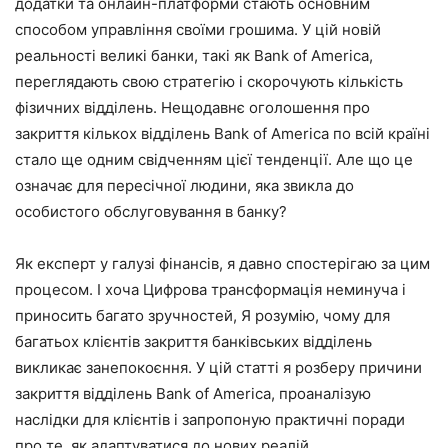
додатки та онлайн-платформи стають основним
способом управління своїми грошима. У цій новій
реальності великі банки, такі як Bank of America,
переглядають свою стратегію і скорочують кількість
фізичних відділень. Нещодавнє оголошення про
закриття кількох відділень Bank of America по всій країні
стало ще одним свідченням цієї тенденції. Але що це
означає для пересічної людини, яка звикла до
особистого обслуговування в банку?
Як експерт у галузі фінансів, я давно спостерігаю за цим
процесом. І хоча Цифрова трансформація неминуча і
приносить багато зручностей, Я розумію, чому для
багатьох клієнтів закриття банківських відділень
викликає занепокоєння. У цій статті я розберу причини
закриття відділень Bank of America, проаналізую
наслідки для клієнтів і запропоную практичні поради
про те, як адаптуватися до нових реалій.