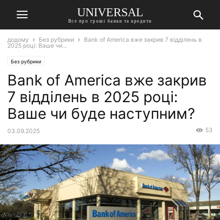
UNIVERSAL
Все про гроші банки та кредити
додому
Без рубрики
Bank of America вже закрив 7 відділень в
2025 році: Ваше чи...
Без рубрики
Bank of America вже закрив
7 відділень в 2025 році:
Ваше чи буде наступним?
53
03.09.2025