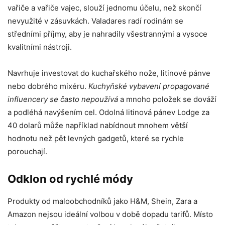
vařiče a vařiče vajec, slouží jednomu účelu, než skončí
nevyužité v zásuvkách. Valadares radí rodinám se
středními příjmy, aby je nahradily všestrannými a vysoce
kvalitními nástroji.
Navrhuje investovat do kuchařského nože, litinové pánve
nebo dobrého mixéru.
Kuchyňské vybavení propagované
influencery se často nepoužívá
a mnoho položek se dováží
a podléhá navýšením cel. Odolná litinová pánev Lodge za
40 dolarů může například nabídnout mnohem větší
hodnotu než pět levných gadgetů, které se rychle
porouchají.
Odklon od rychlé módy
Produkty od maloobchodníků jako H&M, Shein, Zara a
Amazon nejsou ideální volbou v době dopadu tarifů. Místo