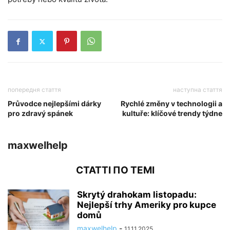
попередня стаття
наступна стаття
Průvodce nejlepšími dárky
Rychlé změny v technologii a
pro zdravý spánek
kultuře: klíčové trendy týdne
maxwelhelp
СТАТТІ ПО ТЕМІ
Skrytý drahokam listopadu:
Nejlepší trhy Ameriky pro kupce
domů
maxwelhelp
-
11.11.2025