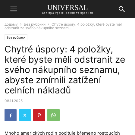
UNIVERSAL
Все про гроші банки та кредити
додому
Без рубрики
Chytré úspory: 4 položky, které byste měli
odstranit ze svého nákupního seznamu,...
Без рубрики
Chytré úspory: 4 položky,
které byste měli odstranit ze
svého nákupního seznamu,
abyste zmírnili zatížení
celních nákladů
08.11.2025
Mnoho amerických rodin pociťuje břemeno rostoucích