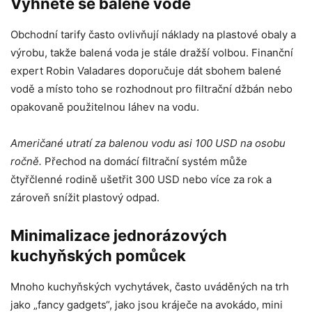
Vyhněte se balené vodě
Obchodní tarify často ovlivňují náklady na plastové obaly a
výrobu, takže balená voda je stále dražší volbou. Finanční
expert Robin Valadares doporučuje dát sbohem balené
vodě a místo toho se rozhodnout pro filtrační džbán nebo
opakovaně použitelnou láhev na vodu.
Američané utratí za balenou vodu asi 100 USD na osobu
ročně.
Přechod na domácí filtrační systém může
čtyřčlenné rodině ušetřit 300 USD nebo více za rok a
zároveň snížit plastový odpad.
Minimalizace jednorázových
kuchyňských pomůcek
Mnoho kuchyňských vychytávek, často uváděných na trh
jako „fancy gadgets“, jako jsou kráječe na avokádo, mini