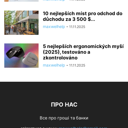
10 nejlepších míst pro odchod do
důchodu za 3 500 $...
maxwelhelp
-
11.11.2025
5 nejlepších ergonomických myší
(2025), testováno a
zkontrolováno
maxwelhelp
-
11.11.2025
ПРО НАС
Все про гроші та банки