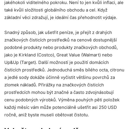
jakéhokoli viditelného pokroku. Není to jen kvůli inflaci, ale
také kvůli složitosti globálního obchodu a cel. Když
základní věci zdražují, je ideální čas přehodnotit výdaje.
Snadný způsob, jak ušetřit peníze, je přejít z drahých
značkových čisticích prostředků na cenově dostupnější
podobné produkty nebo produkty značkových obchodů,
jako je Kirkland (Costco), Great Value (Walmart) nebo
Up&Up (Target). Další možností je použití domácích
čisticích prostředků. Jednoduchá směs bílého octa, citronu
a jedlé sody dokáže účinně vyčistit většinu povrchů za
zlomek nákladů. Přirážky na značkových čisticích
prostředcích mohou být značné a často zdvojnásobují
cenu podobných výrobků. Výměna pouhých pěti položek
každý měsíc vám může potenciálně ušetřit asi 250 USD
ročně, aniž byste museli obětovat čistotu.