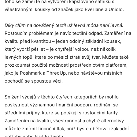
toho se zaměřte na vytvoření kapslového šatníku s
všestrannými kousky od značek jako Everlane a Uniqlo.
Díky clům na dovážený textil už levná móda není levná.
Rostoucím problémem je navíc textilní odpad. Zaměření na
kvalitu před kvantitou – jeden odolný základní kousek,
který vydrží pět let – je chytřejší volbou než několik
levných topů, které po měsíci ztratí svůj tvar. Můžete také
prozkoumat použité možnosti prostřednictvím platforem,
jako je Poshmark a ThredUp, nebo návštěvou místních
obchodů se spoustou věcí.
Snížení výdajů v těchto čtyřech kategoriích by mohlo
poskytnout významnou finanční podporu rodinám se
středními příjmy, které se potýkají s rostoucími tarify.
Zaměřením na kvalitu, všestrannost a chytré alternativy
můžete zmírnit finanční tlak, aniž byste obětovali základní
potřeby nebo kvalitu života.