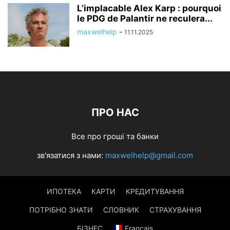
L’implacable Alex Karp : pourquoi
le PDG de Palantir ne reculera...
maxwelhelp
-
11.11.2025
ПРО НАС
Все про гроші та банки
зв'язатися з нами:
maxwelhelp@gmail.com
ИПОТЕКА
КАРТИ
КРЕДИТУВАННЯ
ПОТРІБНО ЗНАТИ
СЛОВНИК
СТРАХУВАННЯ
БІЗНЕС
Français