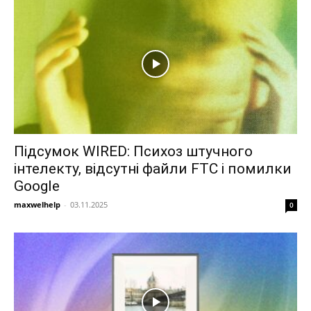
Підсумок WIRED: Психоз штучного
інтелекту, відсутні файли FTC і помилки
Google
maxwelhelp
-
03.11.2025
0