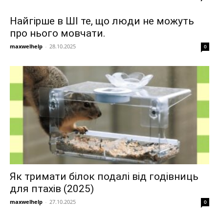
Найгірше в ШІ те, що люди не можуть
про нього мовчати.
maxwelhelp
-
28.10.2025
0
Як тримати білок подалі від годівниць
для птахів (2025)
maxwelhelp
-
27.10.2025
0