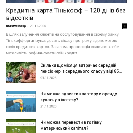
Кредитна карта Тінькофф – 120 днів без
відсотків
maxwelhelp
-
21.11.2020
0
В цілях залучення клієнтів на обслуговування в своєму банку
Тінькофф організував досить цікаву програму з допомогою
своїх кредитних карток. Загалом, пропозиція включає в себе
можливість рефінансувати свій кредит.
Скільки щомісяця витрачає середній
пенсіонер із середнього класу у віці 85...
03.11.2025
Чи можна здавати квартиру в оренду
куплену в іпотеку?
21.11.2020
Чи можна перевести в готівку
материнський капітал?