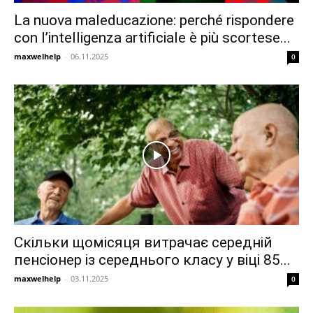
La nuova maleducazione: perché rispondere
con l’intelligenza artificiale è più scortese...
maxwelhelp
-
06.11.2025
0
Скільки щомісяця витрачає середній
пенсіонер із середнього класу у віці 85...
maxwelhelp
-
03.11.2025
0