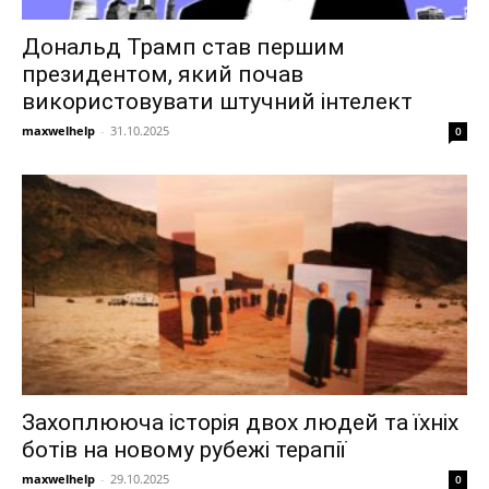
Дональд Трамп став першим
президентом, який почав
використовувати штучний інтелект
maxwelhelp
-
31.10.2025
0
Захоплююча історія двох людей та їхніх
ботів на новому рубежі терапії
maxwelhelp
-
29.10.2025
0