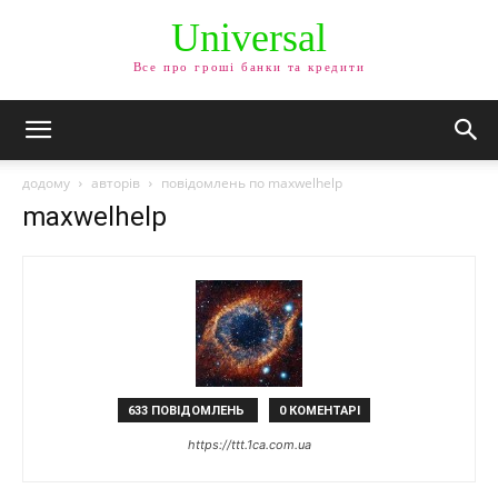
Universal
Все про гроші банки та кредити
додому
авторів
повідомлень по maxwelhelp
maxwelhelp
633 ПОВІДОМЛЕНЬ
0 КОМЕНТАРІ
https://ttt.1ca.com.ua