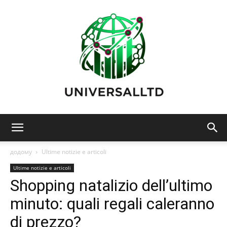
Universalltd:
додому
Ultime notizie e articoli
Ultime notizie e articoli
Shopping natalizio dell’ultimo
Tecnologia,
minuto: quali regali caleranno
di prezzo?