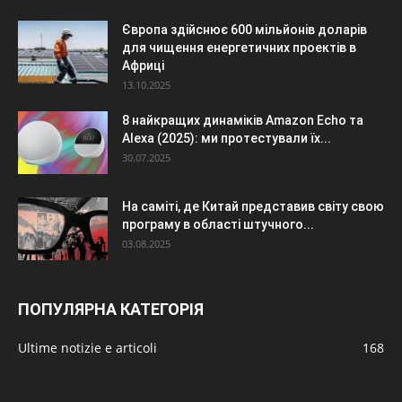
Європа здійснює 600 мільйонів доларів
для чищення енергетичних проектів в
Африці
13.10.2025
8 найкращих динаміків Amazon Echo та
Alexa (2025): ми протестували їх...
30.07.2025
На саміті, де Китай представив світу свою
програму в області штучного...
03.08.2025
ПОПУЛЯРНА КАТЕГОРІЯ
Ultime notizie e articoli
168