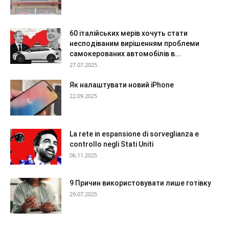
60 італійських мерів хочуть стати
несподіваним вирішенням проблеми
самокерованих автомобілів в...
27.07.2025
Як налаштувати новий iPhone
22.09.2025
La rete in espansione di sorveglianza e
controllo negli Stati Uniti
06.11.2025
9 Причин використовувати лише готівку
29.07.2025