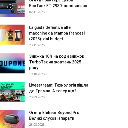
Огляд принтера Epson
EcoTank ET-2980: поповнення
02.11.2025
La guida definitiva alle
macchine da stampa francesi
(2025): dal budget...
23.11.2025
Знижка 10% на коди знижок
TurboTax на жовтень 2025
року
19.10.2025
Liveestream: Технологія пішла
до Трампа. А тепер що?
23.09.2025
Огляд Elehear Beyond Pro:
Великі слухові апарати
28.08.2025