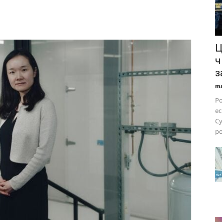
Ц
ч
з
ma
Ро
ес
С
ро