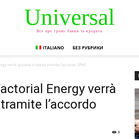
Universal
Все про гроші банки та кредити
ITALIANO
БЕЗ РУБРИКИ
ergy verrà quotata in borsa tramite l’accordo SPAC
actorial Energy verrà
 tramite l’accordo
8