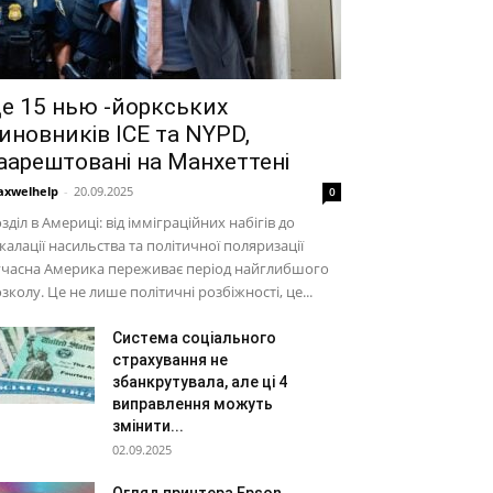
е 15 нью -йоркських
иновників ICE та NYPD,
аарештовані на Манхеттені
xwelhelp
-
20.09.2025
0
зділ в Америці: від імміграційних набігів до
калації насильства та політичної поляризації
учасна Америка переживає період найглибшого
зколу. Це не лише політичні розбіжності, це...
Система соціального
страхування не
збанкрутувала, але ці 4
виправлення можуть
змінити...
02.09.2025