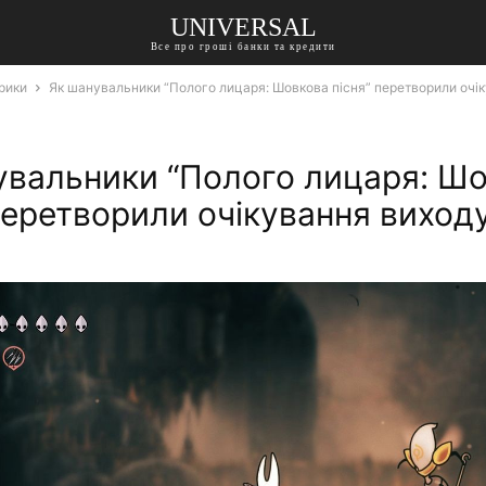
UNIVERSAL
Все про гроші банки та кредити
рики
Як шанувальники “Полого лицаря: Шовкова пісня” перетворили очік
увальники “Полого лицаря: Ш
перетворили очікування виходу