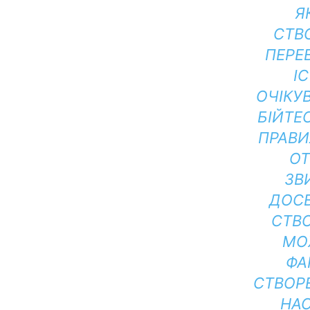
Я
СТВ
ПЕРЕ
І
ОЧІКУ
БІЙТЕ
ПРАВИ
ОТ
ЗВ
ДОСВ
СТВО
МО
ФА
СТВОРЕ
НА