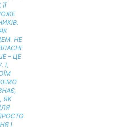
ЇЇ
МОЖЕ
ИКІВ.
ЯК
ЩЕМ.
НЕ
ВЛАСНІ
Е – ЦЕ
.
І,
ОЇМ
ЖЕМО
ЗНАЄ,
 ЯК
ДЛЯ
ПРОСТО
Я І