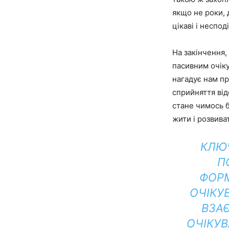
якщо не роки, 
цікаві і неспод
На закінчення,
пасивним очіку
нагадує нам пр
сприйняття від
стане чимось б
жити і розвиват
КЛЮЧ
П
ФОРМ
ОЧІКУ
ВЗАЄ
ОЧІКУВ