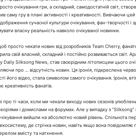
росто очікування гри, а складний, самодостатній світ, створ
в саму гру в плані активності і креативності. Вивчаючи цей
ідображення сучасної культури очікування, фан-творчості і з
увати власну реальність навколо очікуваної новинки.
щоб просто чекати новин від розробників Team Cherry, фанат
орила свій власний, складний і постійно розвивається світ. А
 Daily Silksong News, став своєрідним літописцем цього очі
яючи про … відсутність новин. Ця іронія, підкреслена черв
ості його відео, стала символом самого очікування. Іронія, втім
 креативність фанатів.
і про ті часи, коли ми чекали виходу нових сезонів улюблени
оріями і домислами на форумах. Але у випадку з “Silksong” 
очікування вийшли на абсолютно новий рівень. Спільнота пе
косистему, де стрічка новин, навіть якщо вона повідомляє п
ерелом вмісту та натхнення.