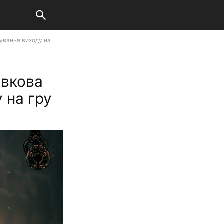
ування виходу на
овкова
 на гру