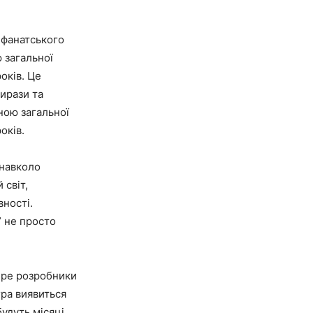
т фанатського
 загальної
оків. Це
ирази та
иною загальної
оків.
 навколо
 світ,
вності.
” не просто
обре розробники
гра виявиться
удуть місяці,