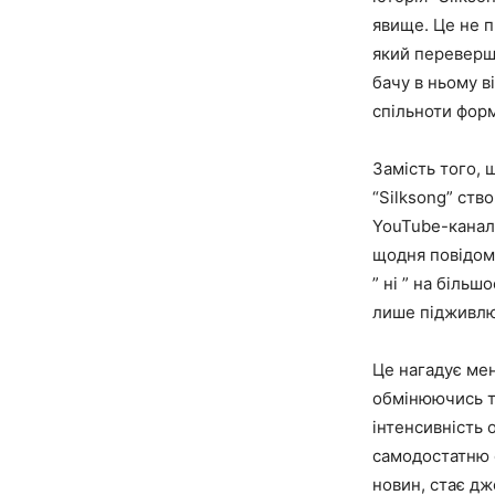
явище. Це не п
який переверши
бачу в ньому в
спільноти форм
Замість того, 
“Silksong” ств
YouTube-каналу
щодня повідомл
” ні ” на більш
лише підживлює
Це нагадує мен
обмінюючись те
інтенсивність 
самодостатню е
новин, стає дж