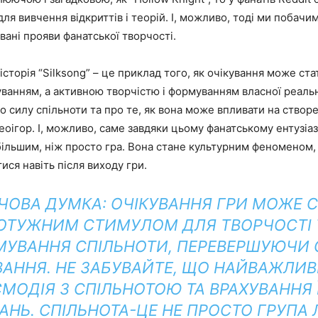
для вивчення відкриттів і теорій. І, можливо, тоді ми побачи
івані прояви фанатської творчості.
 історія “Silksong” – це приклад того, як очікування може ст
ванням, а активною творчістю і формуванням власної реальн
о силу спільноти та про те, як вона може впливати на створ
еоігор. І, можливо, саме завдяки цьому фанатському ентузіаз
ільшим, ніж просто гра. Вона стане культурним феноменом,
ися навіть після виходу гри.
ОВА ДУМКА: ОЧІКУВАННЯ ГРИ МОЖЕ С
ОТУЖНИМ СТИМУЛОМ ДЛЯ ТВОРЧОСТІ 
УВАННЯ СПІЛЬНОТИ, ПЕРЕВЕРШУЮЧИ
ВАННЯ.
НЕ ЗАБУВАЙТЕ, ЩО НАЙВАЖЛИВ
МОДІЯ З СПІЛЬНОТОЮ ТА ВРАХУВАННЯ 
АНЬ.
СПІЛЬНОТА-ЦЕ НЕ ПРОСТО ГРУПА