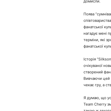
домисли.
Поява “сумніва
співтовариства
фанатської кул
нагадує мені п
терміни, які зр
фанатської кул
Історія “Silks
очікуваної нов
створений фана
Вивчаючи цей ф
чекає гру, а с
Я думаю, що ус
Team Cherry зм
такою ж захопл