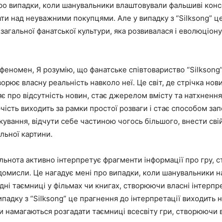
ро випадки, коли шанувальники влаштовували фальшиві консо
и над неуважними покупцями. Але у випадку з “Silksong” ц
загальної фанатської культури, яка розвивалася і еволюціон
еномен, Я розумію, що фанатське співтовариство “Silksong
ворює власну реальність навколо неї. Це світ, де стрічка нов
є про відсутність новин, стає джерелом вмісту та натхнення.
чість виходить за рамки простої розваги і стає способом за
ування, відчути себе частиною чогось більшого, внести сві
льної картини.
ільнота активно інтерпретує фрагменти інформації про гру,
і домисли. Це нагадує мені про випадки, коли шанувальники 
дні таємниці у фільмах чи книгах, створюючи власні інтерпре
випадку з “Silksong” це прагнення до інтерпретації виходить н
и намагаються розгадати таємниці всесвіту гри, створюючи вл