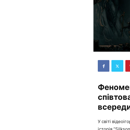
Феномен
співтов
всереди
У світі відеоі
історія “Silks