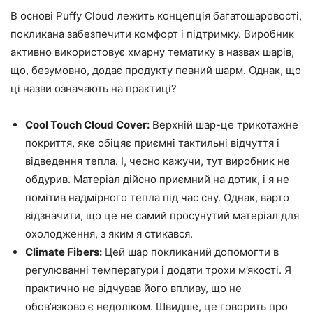
В основі Puffy Cloud лежить концепція багатошаровості,
покликана забезпечити комфорт і підтримку. Виробник
активно використовує хмарну тематику в назвах шарів,
що, безумовно, додає продукту певний шарм. Однак, що
ці назви означають на практиці?
Cool Touch Cloud Cover:
Верхній шар-це трикотажне
покриття, яке обіцяє приємні тактильні відчуття і
відведення тепла. І, чесно кажучи, тут виробник не
обдурив. Матеріал дійсно приємний на дотик, і я не
помітив надмірного тепла під час сну. Однак, варто
відзначити, що це не самий просунутий матеріал для
охолодження, з яким я стикався.
Climate Fibers:
Цей шар покликаний допомогти в
регулюванні температури і додати трохи м’якості. Я
практично не відчував його впливу, що не
обов’язково є недоліком. Швидше, це говорить про