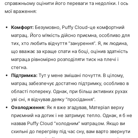
справжньому оцінити його переваги та недоліки. І ось
мої враження:
Комфорт:
Безумовно, Puffy Cloud-це комфортний
матрац. Його м’якість дійсно приємна, особливо для
тих, хто любить відчуття “занурення”. Я, як людина,
що вважає за краще спати на боці, оцінив здатність
матраца рівномірно розподіляти тиск на плечі і
стегна.
Підтримка:
Тут у мене змішані почуття. В цілому,
матрац забезпечує достатню підтримку, особливо в
області попереку. Однак, при більш активних рухах
уві сні, я відчував деяку “просідання”.
Охолодження:
Як я вже згадував, Матеріал верху
приємний на дотик і не затримує тепло. Однак, я б не
назвав Puffy Cloud “холодним” матрацом. Якщо ви
схильні до перегріву під час сну, вам варто звернути