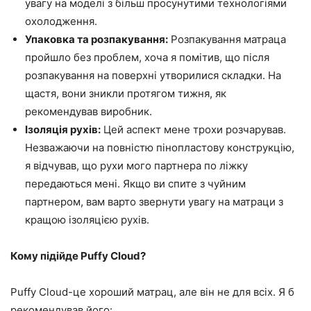
увагу на моделі з більш просунутими технологіями
охолодження.
Упаковка та розпакування:
Розпакування матраца
пройшло без проблем, хоча я помітив, що після
розпакування на поверхні утворилися складки. На
щастя, вони зникли протягом тижня, як
рекомендував виробник.
Ізоляція рухів:
Цей аспект мене трохи розчарував.
Незважаючи на повністю пінопластову конструкцію,
я відчував, що рухи мого партнера по ліжку
передаються мені. Якщо ви спите з чуйним
партнером, вам варто звернути увагу на матраци з
кращою ізоляцією рухів.
Кому підійде Puffy Cloud?
Puffy Cloud-це хороший матрац, але він не для всіх. Я б
рекомендував його: