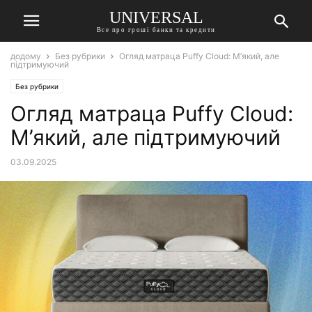
UNIVERSAL
Все про гроші банки та кредити
додому
Без рубрики
Огляд матраца Puffy Cloud: М’який, але
підтримуючий
Без рубрики
Огляд матраца Puffy Cloud:
М’який, але підтримуючий
03.09.2025