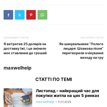
попередня стаття
наступна стаття
Я витратив 25 доларів на
Як шанувальники “Полого
доставку їжі, і це змінило
лицаря: Шовкова пісня”
моє ставлення до грошей
перетворили очікування
виходу на гру
maxwelhelp
СТАТТІ ПО ТЕМІ
Листопад – найкращий час для
покупки житла на цих 5 ринках
maxwelhelp
-
11.11.2025