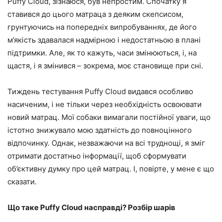
Puffy Cloud, зізнаюся, був непростим. Спочатку я
ставився до цього матраца з деяким скепсисом,
грунтуючись на попередніх випробуваннях, де його
м’якість здавалася надмірною і недостатньою в плані
підтримки. Але, як то кажуть, часи змінюються, і, на
щастя, і я змінився – зокрема, моє становище при сні.
Тиждень тестування Puffy Cloud видався особливо
насиченим, і не тільки через необхідність освоювати
новий матрац. Мої собаки вимагали постійної уваги, що
істотно знижувало мою здатність до повноцінного
відпочинку. Однак, незважаючи на всі труднощі, я зміг
отримати достатньо інформації, щоб сформувати
об’єктивну думку про цей матрац. І, повірте, у мене є що
сказати.
Що таке Puffy Cloud насправді? Розбір шарів