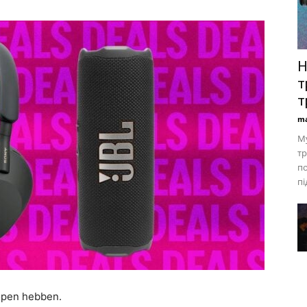
Н
т
т
ma
Му
тр
по
пі
open hebben.