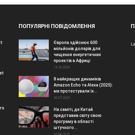
ПОПУЛЯРНІ ПОВІДОМЛЕННЯ
П
lt
Європа здійснює 600
La
мільйонів доларів для
чищення енергетичних
проектів в Африці
13.10.2025
et
8 найкращих динаміків
Amazon Echo та Alexa (2025):
ми протестували їх...
30.07.2025
irs
На саміті, де Китай
представив світу свою
програму в області
штучного...
03.08.2025