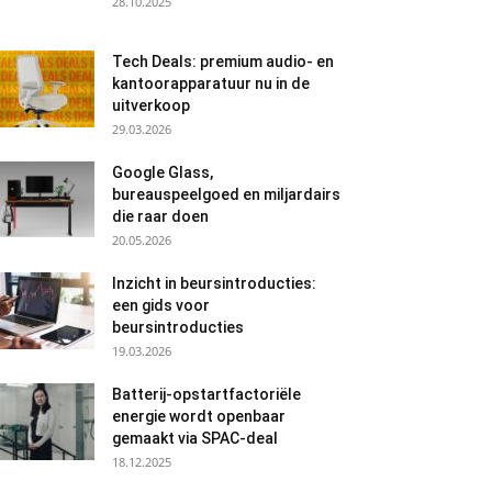
28.10.2025
Tech Deals: premium audio- en
kantoorapparatuur nu in de
uitverkoop
29.03.2026
Google Glass,
bureauspeelgoed en miljardairs
die raar doen
20.05.2026
Inzicht in beursintroducties:
een gids voor
beursintroducties
19.03.2026
Batterij-opstartfactoriële
energie wordt openbaar
gemaakt via SPAC-deal
18.12.2025