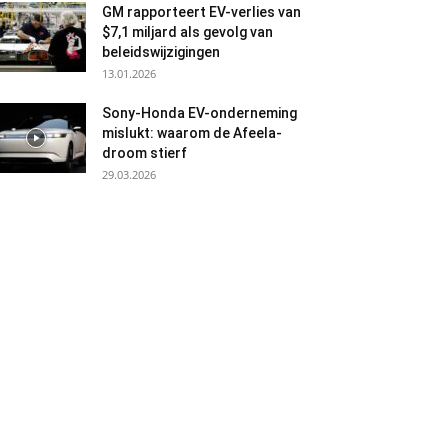
GM rapporteert EV-verlies van
$7,1 miljard als gevolg van
beleidswijzigingen
13.01.2026
Sony-Honda EV-onderneming
mislukt: waarom de Afeela-
droom stierf
29.03.2026