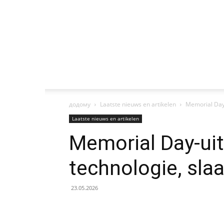
додому
Laatste nieuws en artikelen
Memorial Day-
Laatste nieuws en artikelen
Memorial Day-uitr
technologie, sla
23.05.2026