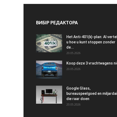
ВИБІР РЕДАКТОРА
Het Anti-401(k)-plan: AI verte
u hoe u kunt stoppen zonder
de...
20.05.2026
Koop deze 3 vrachtwagens ni
20.05.2026
Google Glass,
bureauspeelgoed en miljarda
die raar doen
20.05.2026