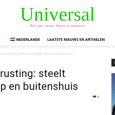
Universal
Все про гроші банки та кредити
NEDERLANDS
LAATSTE NIEUWS EN ARTIKELEN
uitrusting: steelt technologie, slaap en buitenshuis
usting: steelt
ap en buitenshuis
6