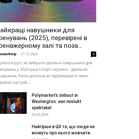
айкращі навушники для
ренувань (2025), перевірені в
ренажерному залі та поза...
xwelhelp
-
27.10.2025
0
зика в русі: як вибрати ідеальні навушники для
енувань у 2025 році Спорт і музика - ідеальне
єднання. Ритм допомагає підтримувати темп,
днімає настрій...
Polymarket’s debuut in
Washington: een mislukt
spektakel
24.03.2026
Найгірше в ШІ те, що люди не
можуть про нього мовчати.