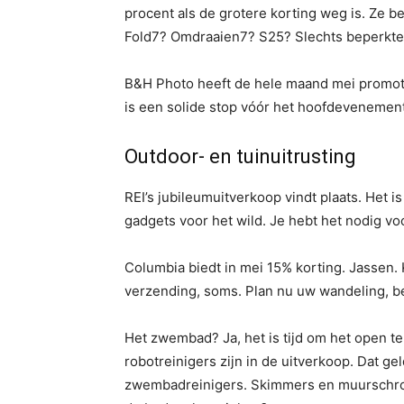
procent als de grotere korting weg is. Ze be
Fold7? Omdraaien7? S25? Slechts beperkte t
B&H Photo heeft de hele maand mei promoti
is een solide stop vóór het hoofdevenement
Outdoor- en tuinuitrusting
REI’s jubileumuitverkoop vindt plaats. Het i
gadgets voor het wild. Je hebt het nodig vo
Columbia biedt in mei 15% korting. Jassen. K
verzending, soms. Plan nu uw wandeling, b
Het zwembad? Ja, het is tijd om het open t
robotreinigers zijn in de uitverkoop. Dat g
zwembadreinigers. Skimmers en muurschrob