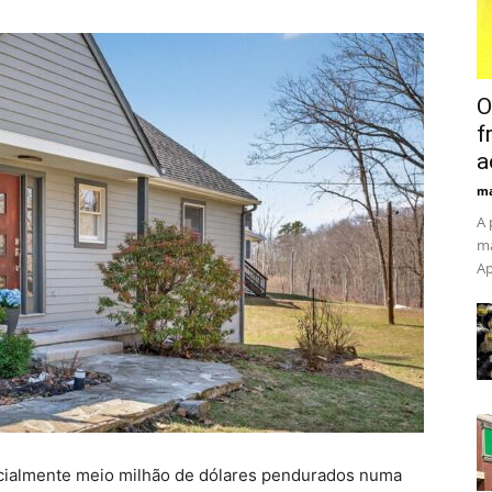
O
f
a
ma
A 
ma
Ap
ncialmente meio milhão de dólares pendurados numa