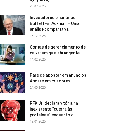
28.07.2025
Investidores bilionários:
Buffett vs. Ackman – Uma
análise comparativa
18.12.2025
Contas de gerenciamento de
caixa: um guia abrangente
14.02.2026
Pare de apostar em anúncios.
Aposte em criadores.
24.05.2026
RFK Jr. declara vitória na
inexistente “guerra às
proteínas” enquanto o...
19.01.2026