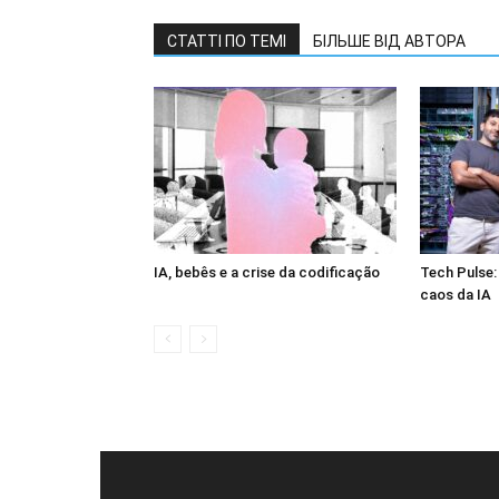
СТАТТІ ПО ТЕМІ
БІЛЬШЕ ВІД АВТОРА
IA, bebês e a crise da codificação
Tech Pulse: 
caos da IA