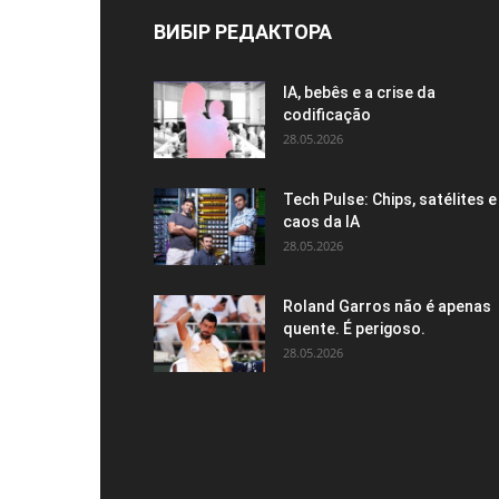
ВИБІР РЕДАКТОРА
IA, bebês e a crise da
codificação
28.05.2026
Tech Pulse: Chips, satélites e
caos da IA
28.05.2026
Roland Garros não é apenas
quente. É perigoso.
28.05.2026