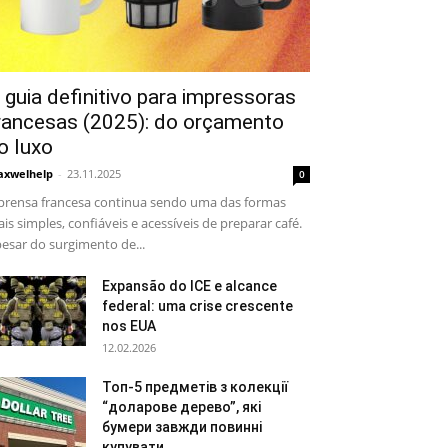
 guia definitivo para impressoras
rancesas (2025): do orçamento
o luxo
xwelhelp
-
23.11.2025
0
prensa francesa continua sendo uma das formas
is simples, confiáveis e acessíveis de preparar café.
esar do surgimento de...
Expansão do ICE e alcance
federal: uma crise crescente
nos EUA
12.02.2026
Топ-5 предметів з колекції
“доларове дерево”, які
бумери завжди повинні
купувати,...