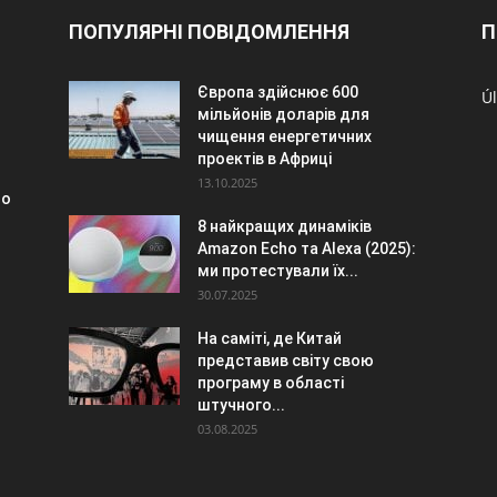
ПОПУЛЯРНІ ПОВІДОМЛЕННЯ
П
Європа здійснює 600
Úl
мільйонів доларів для
чищення енергетичних
проектів в Африці
13.10.2025
 o
8 найкращих динаміків
Amazon Echo та Alexa (2025):
ми протестували їх...
30.07.2025
На саміті, де Китай
представив світу свою
програму в області
штучного...
03.08.2025