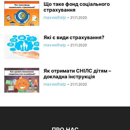
Що таке фонд соціального
страхування
maxwelhelp
-
21.11.2020
Які є види страхування?
maxwelhelp
-
21.11.2020
Як отримати СНІЛС дітям –
докладна інструкція
maxwelhelp
-
21.11.2020
ПРО НАС