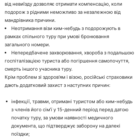
від невиїзду дозволяє отримати компенсацію, коли
подорож з рідними неможливо за незалежною від
мандрівника причини.
Неотримання візи ким-небудь з подорожують в
рамках спільного туру при умові бронювання
загального номери.
Непередбачене захворювання, хвороба з подальшою
госпіталізацією туриста або погіршення самопочуття,
смерть іншого учасника туру.
Крім проблем зі здоров’ям і візою, російські страховики
дають додатковий захист з наступних причин:
інфекції, травми, отримані туристом або ким-небудь
з членів його сім’ї у 15-денний період перед датою
початку туру, за умови наявності медичного
документа, що підтверджує заборону на далекі
поїздки;