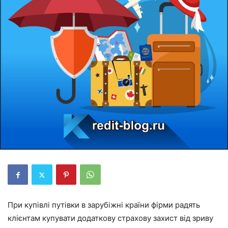
При купівлі путівки в зарубіжні країни фірми радять
клієнтам купувати додаткову страхову захист від зриву