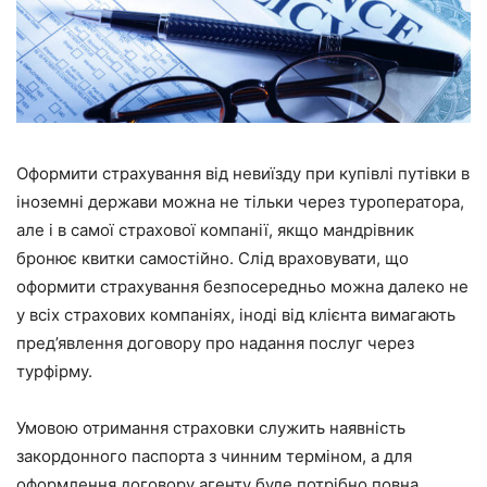
Оформити страхування від невиїзду при купівлі путівки в
іноземні держави можна не тільки через туроператора,
але і в самої страхової компанії, якщо мандрівник
бронює квитки самостійно. Слід враховувати, що
оформити страхування безпосередньо можна далеко не
у всіх страхових компаніях, іноді від клієнта вимагають
пред’явлення договору про надання послуг через
турфірму.
Умовою отримання страховки служить наявність
закордонного паспорта з чинним терміном, а для
оформлення договору агенту буде потрібно повна