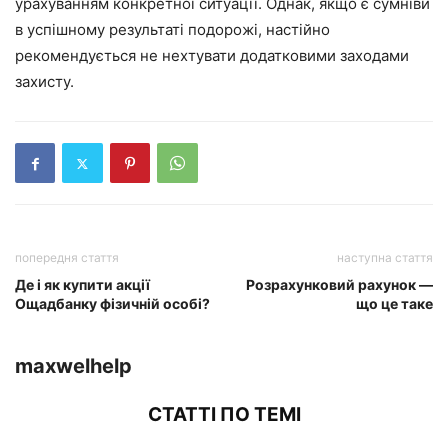
урахуванням конкретної ситуації. Однак, якщо є сумніви
в успішному результаті подорожі, настійно
рекомендується не нехтувати додатковими заходами
захисту.
попередня стаття
наступна стаття
Де і як купити акції
Розрахунковий рахунок —
Ощадбанку фізичній особі?
що це таке
maxwelhelp
СТАТТІ ПО ТЕМІ