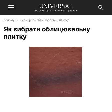
UNIVERSAL
Все про гроші банки та кредити
додому
Як вибрати облицювальну плитку
Як вибрати облицювальну
плитку