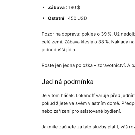
Zábava
: 180 $
Ostatní
: 450 USD
Pozor na dopravu: pokles o 39 %. Už nedojíž
celé zemi. Zábava klesla o 38 %. Náklady na j
jednodušší jídla.
Roste jen jedna položka – zdravotnictví. A 
Jediná podmínka
Je v tom háček. Lokenoff varuje před jední
pokud žijete ve svém vlastním domě. Předp
nebo zařízení pro asistované bydlení.
Jakmile začnete za tyto služby platit, váš r