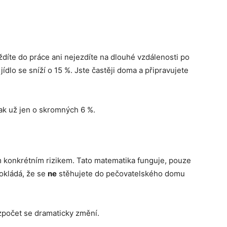
díte do práce ani nejezdíte na dlouhé vzdálenosti po
ídlo se sníží o 15 %. Jste častěji doma a připravujete
pak už jen o skromných 6 %.
m konkrétním rizikem. Tato matematika funguje, pouze
okládá, že se
ne
stěhujete do pečovatelského domu
ozpočet se dramaticky změní.