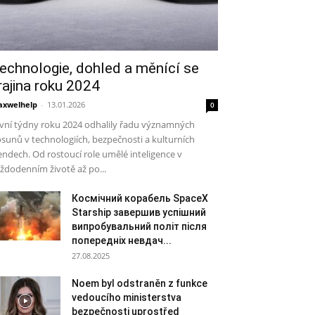
echnologie, dohled a měnící se
rajina roku 2024
xwelhelp
-
13.01.2026
0
vní týdny roku 2024 odhalily řadu významných
sunů v technologiích, bezpečnosti a kulturních
endech. Od rostoucí role umělé inteligence v
ždodenním životě až po...
Космічний корабель SpaceX
Starship завершив успішний
випробувальний політ після
попередніх невдач...
27.08.2025
Noem byl odstraněn z funkce
vedoucího ministerstva
bezpečnosti uprostřed