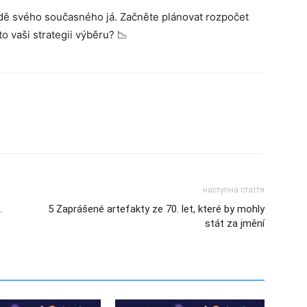
ladě svého současného já. Začněte plánovat rozpočet
o vaši strategii výběru? 📉
наступна стаття
.
5 Zaprášené artefakty ze 70. let, které by mohly
stát za jmění