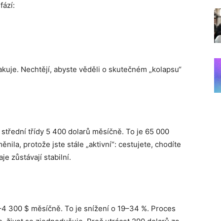
fází:
akuje. Nechtějí, abyste věděli o skutečném „kolapsu“
střední třídy 5 400 dolarů měsíčně. To je 65 000
ěnila, protože jste stále „aktivní“: cestujete, chodíte
e zůstávají stabilní.
0–4 300 $ měsíčně. To je snížení o 19–34 %. Proces