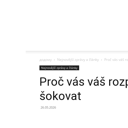
додому
Nejnovější zprávy a články
Proč vás váš r
Nejnovější zprávy a články
Proč vás váš roz
šokovat
26.05.2026