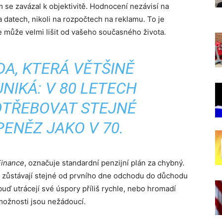
 se zavázal k objektivitě. Hodnocení nezávisí na
a datech, nikoli na rozpočtech na reklamu. To je
e může velmi lišit od vašeho současného života.
DA, KTERÁ VĚTŠINĚ
NIKÁ: V 80 LETECH
OTŘEBOVAT STEJNÉ
ENĚZ JAKO V 70.
Finance
, označuje standardní penzijní plán za chybný.
y zůstávají stejné od prvního dne odchodu do důchodu
buď utrácejí své úspory příliš rychle, nebo hromadí
možnosti jsou nežádoucí.