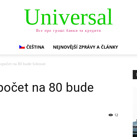
Universal
Все про гроші банки та кредити
ČEŠTINA
NEJNOVĚJŠÍ ZPRÁVY A ČLÁNKY
ozpočet na 80 bude šokovat
počet na 80 bude
12