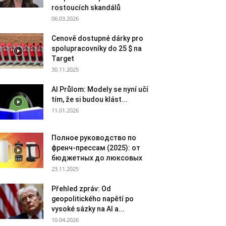
rostoucích skandálů
06.03.2026
Cenově dostupné dárky pro
spolupracovníky do 25 $ na
Target
30.11.2025
AI Průlom: Modely se nyní učí
tím, že si budou klást...
11.01.2026
Полное руководство по
френч-прессам (2025): от
бюджетных до люксовых
23.11.2025
Přehled zpráv: Od
geopolitického napětí po
vysoké sázky na AI a...
10.04.2026