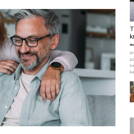
T
k
ma
Pr
po
tr
ka