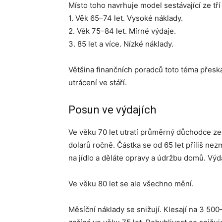
Místo toho navrhuje model sestávající ze tří 
1. Věk 65–74 let. Vysoké náklady.
2. Věk 75–84 let. Mírné výdaje.
3. 85 let a více. Nízké náklady.
Většina finančních poradců toto téma přesk
utrácení ve stáří.
Posun ve výdajích
Ve věku 70 let utratí průměrný důchodce ze 
dolarů ročně. Částka se od 65 let příliš nezm
na jídlo a děláte opravy a údržbu domů. Výdaj
Ve věku 80 let se ale všechno mění.
Měsíční náklady se snižují. Klesají na 3 50