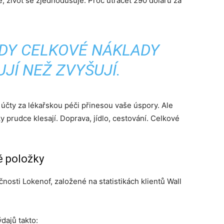
e, život se zjednodušuje. Proč utrácet 290 dolarů za
DY CELKOVÉ NÁKLADY
UJÍ NEŽ ZVYŠUJÍ.
e účty za lékařskou péči přinesou vaše úspory. Ale
 prudce klesají. Doprava, jídlo, cestování. Celkové
é položky
čnosti Lokenof, založené na statistikách klientů Wall
dajů takto: