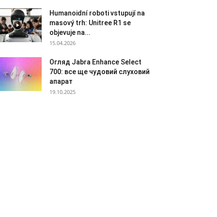
Humanoidní roboti vstupují na
masový trh: Unitree R1 se
objevuje na...
15.04.2026
Огляд Jabra Enhance Select
700: все ще чудовий слуховий
апарат
19.10.2025