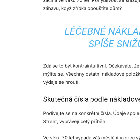
začíná ve věku 75 let. Pohyblivost se snižuj
zábavu, když zřídka opouštíte dům?
LÉČEBNÉ NÁKLA
SPÍŠE SNIŽ
Zdá se to být kontraintuitivní. Očekáváte, ž
mýlíte se. Všechny ostatní nákladové položky
výdaje se hroutí.
Skutečná čísla podle nákladov
Podívejte se na konkrétní čísla. Údaje spole
Street, vyprávějí celý příběh.
Ve věku 70 let vypadá váš měsíční vzorec vý