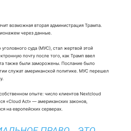
ячит возможная вторая администрация Трампа.
пионажем через данные.
уголовного суда (МУС), стал жертвой этой
ектронную почту после того, как Трамп ввел
ета также были заморожены. Послание было
гии служат американской политике. МУС перешел
у.
собственном опыте: число клиентов Nextcloud
ся «Cloud Act» — американских законов,
ся на европейских серверах.
АЛЬНОЕ ПРАВО… ЭТО