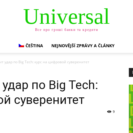
Universal
Все про гроші банки та кредити
ČEŠTINA
NEJNOVĚJŠÍ ZPRÁVY A ČLÁNKY
т удар по Big Tech: курс на цифровой суверенитет
удар по Big Tech:
ой суверенитет
9