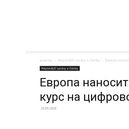
додому
Nejnovější zprávy a články
Европа наноси
Nejnovější zprávy a články
Европа наносит 
курс на цифров
23.05.2026