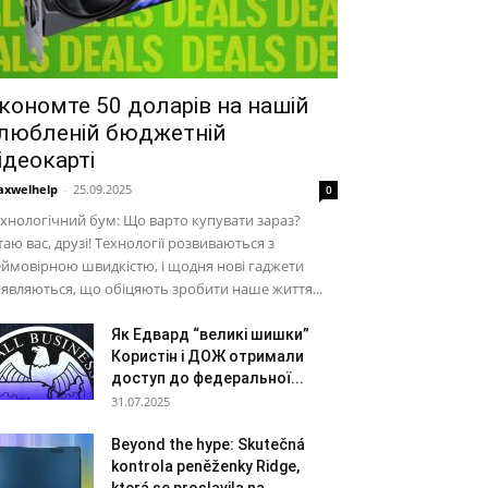
кономте 50 доларів на нашій
любленій бюджетній
ідеокарті
xwelhelp
-
25.09.2025
0
хнологічний бум: Що варто купувати зараз?
таю вас, друзі! Технології розвиваються з
ймовірною швидкістю, і щодня нові гаджети
являються, що обіцяють зробити наше життя...
Як Едвард “великі шишки”
Користін і ДОЖ отримали
доступ до федеральної...
31.07.2025
Beyond the hype: Skutečná
kontrola peněženky Ridge,