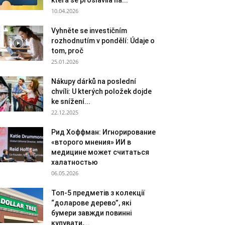
která se proslavila na...
10.04.2026
Vyhněte se investičním
rozhodnutím v pondělí: Údaje o
tom, proč
25.01.2026
Nákupy dárků na poslední
chvíli: U kterých položek dojde
ke snížení...
22.12.2025
Рид Хоффман: Игнорирование
«второго мнения» ИИ в
медицине может считаться
халатностью
06.05.2026
Топ-5 предметів з колекції
“доларове дерево”, які
бумери завжди повинні
купувати,...