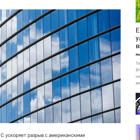
Е
у
в
ma
Те
Ві
не
ви
ЕС ускоряет разрыв с американскими