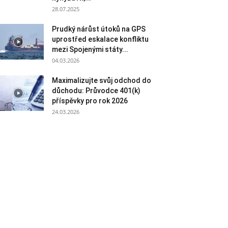
28.07.2025
Prudký nárůst útoků na GPS
uprostřed eskalace konfliktu
mezi Spojenými státy...
04.03.2026
Maximalizujte svůj odchod do
důchodu: Průvodce 401(k)
příspěvky pro rok 2026
24.03.2026