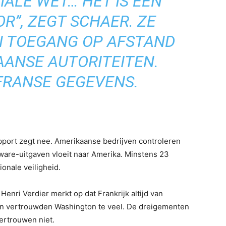
IALE WET… HET IS EEN
R”, ZEGT SCHAER. ZE
N TOEGANG OP AFSTAND
AANSE AUTORITEITEN.
FRANSE GEGEVENS.
pport zegt nee. Amerikaanse bedrijven controleren
ware-uitgaven vloeit naar Amerika. Minstens 23
ionale veiligheid.
enri Verdier merkt op dat Frankrijk altijd van
en vertrouwden Washington te veel. De dreigementen
ertrouwen niet.