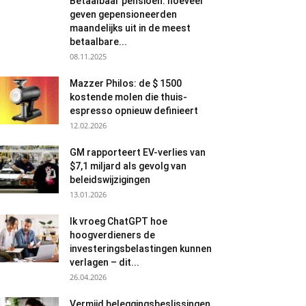
Betaalbaar pensioen: hoeveel
geven gepensioneerden
maandelijks uit in de meest
betaalbare...
08.11.2025
Mazzer Philos: de $ 1500
kostende molen die thuis-
espresso opnieuw definieert
12.02.2026
GM rapporteert EV-verlies van
$7,1 miljard als gevolg van
beleidswijzigingen
13.01.2026
Ik vroeg ChatGPT hoe
hoogverdieners de
investeringsbelastingen kunnen
verlagen – dit...
26.04.2026
Vermijd beleggingsbeslissingen