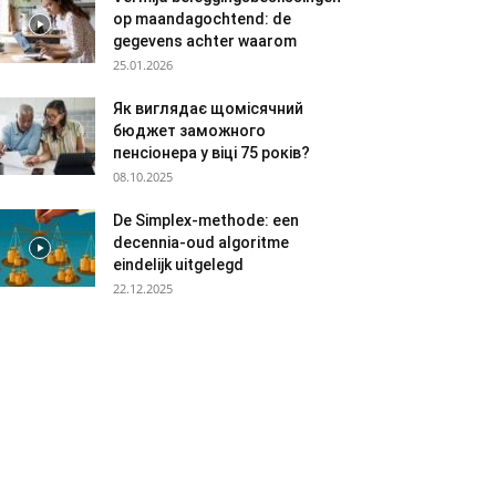
op maandagochtend: de
gegevens achter waarom
25.01.2026
Як виглядає щомісячний
бюджет заможного
пенсіонера у віці 75 років?
08.10.2025
De Simplex-methode: een
decennia-oud algoritme
eindelijk uitgelegd
22.12.2025