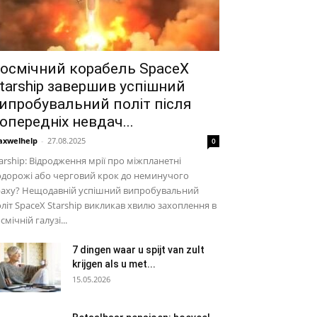
осмічний корабель SpaceX
tarship завершив успішний
ипробувальний політ після
опередніх невдач...
xwelhelp
-
27.08.2025
0
arship: Відродження мрії про міжпланетні
одорожі або черговий крок до неминучого
раху? Нещодавній успішний випробувальний
літ SpaceX Starship викликав хвилю захоплення в
смічній галузі...
7 dingen waar u spijt van zult
krijgen als u met...
15.05.2026