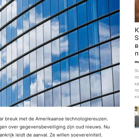
К
S
в
п
ma
St
п
к
по
ко
aar breuk met de Amerikaanse technologiereuzen.
gen over gegevensbeveiliging zijn oud nieuws. Nu
krijk leidt de aanval. Ze willen soevereiniteit.