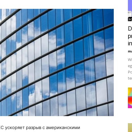
D
p
i
ma
Wi
eg
Po
te
ЕС ускоряет разрыв с американскими