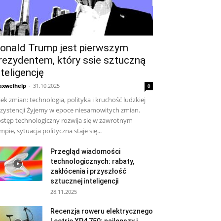
onald Trump jest pierwszym
rezydentem, który ssie sztuczną
nteligencję
xwelhelp
-
31.10.2025
0
ek zmian: technologia, polityka i kruchość ludzkiej
zystencji Żyjemy w epoce niesamowitych zmian.
stęp technologiczny rozwija się w zawrotnym
mpie, sytuacja polityczna staje się...
Przegląd wiadomości
technologicznych: rabaty,
zakłócenia i przyszłość
sztucznej inteligencji
28.11.2025
Recenzja roweru elektrycznego