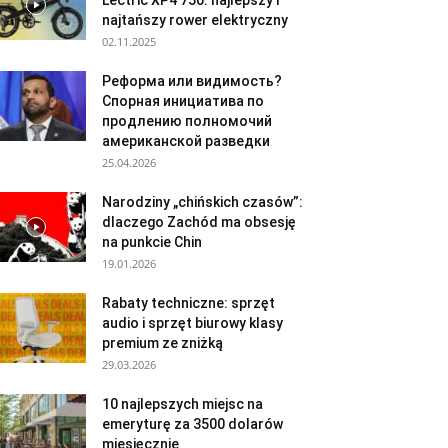
Lectric XP4 750: najlepszy i
najtańszy rower elektryczny
02.11.2025
Реформа или видимость?
Спорная инициатива по
продлению полномочий
американской разведки
25.04.2026
Narodziny „chińskich czasów”:
dlaczego Zachód ma obsesję
na punkcie Chin
19.01.2026
Rabaty techniczne: sprzęt
audio i sprzęt biurowy klasy
premium ze zniżką
29.03.2026
10 najlepszych miejsc na
emeryturę za 3500 dolarów
miesięcznie