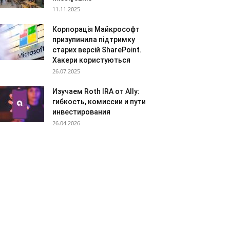
11.11.2025
Корпорація Майкрософт
призупинила підтримку
старих версій SharePoint.
Хакери користуються
26.07.2025
Изучаем Roth IRA от Ally:
гибкость, комиссии и пути
инвестирования
26.04.2026