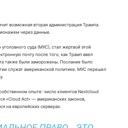
ячит возможная вторая администрация Трампа.
пионажем через данные.
уголовного суда (МУС), стал жертвой этой
ектронную почту после того, как Трамп ввел
ета также были заморожены. Послание было
гии служат американской политике. МУС перешел
у.
собственном опыте: число клиентов Nextcloud
ся «Cloud Act» — американских законов,
ся на европейских серверах.
АЛЬНОЕ ПРАВО… ЭТО