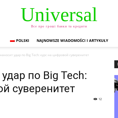
Universal
Все про гроші банки та кредити
POLSKI
NAJNOWSZE WIADOMOŚCI I ARTYKUŁY
наносит удар по Big Tech: курс на цифровой суверенитет
удар по Big Tech:
ой суверенитет
12