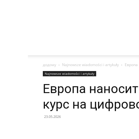
додому
Najnowsze wiadomości i artykuły
Европа 
Najnowsze wiadomości i artykuły
Европа наносит 
курс на цифров
23.05.2026