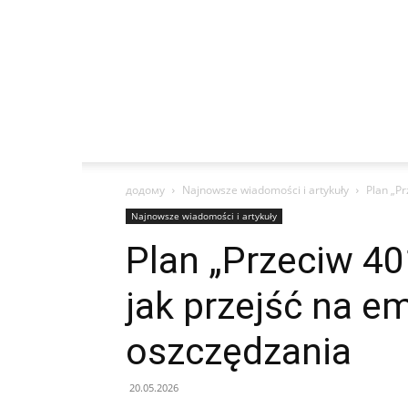
додому
Najnowsze wiadomości i artykuły
Plan „Pr
Najnowsze wiadomości i artykuły
Plan „Przeciw 40
jak przejść na e
oszczędzania
20.05.2026