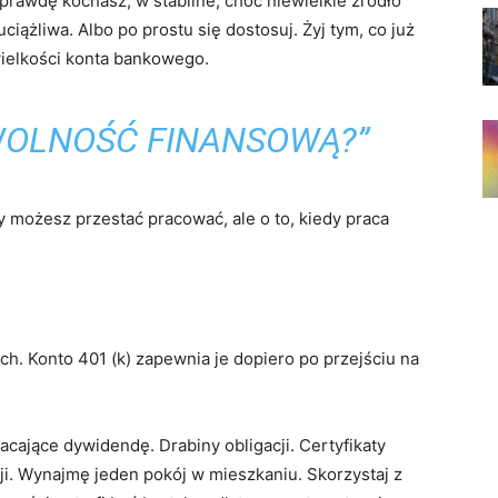
prawdę kochasz, w stabilne, choć niewielkie źródło
iążliwa. Albo po prostu się dostosuj. Żyj tym, co już
ielkości konta bankowego.
WOLNOŚĆ FINANSOWĄ?”
dy możesz przestać pracować, ale o to, kiedy praca
h. Konto 401 (k) zapewnia je dopiero po przejściu na
acające dywidendę. Drabiny obligacji. Certyfikaty
. Wynajmę jeden pokój w mieszkaniu. Skorzystaj z