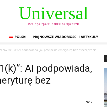
Universal
Все про гроші банки та кредити
POLSKI
NAJNOWSZE WIADOMOŚCI I ARTYKUŁY
zeciw 401(k)”: AI podpowiada, jak przejść na emeryturę bez oszczędzania
1(k)”: AI podpowiada,
meryturę bez
2