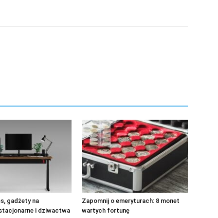
s, gadżety na
Zapomnij o emeryturach: 8 monet
stacjonarne i dziwactwa
wartych fortunę