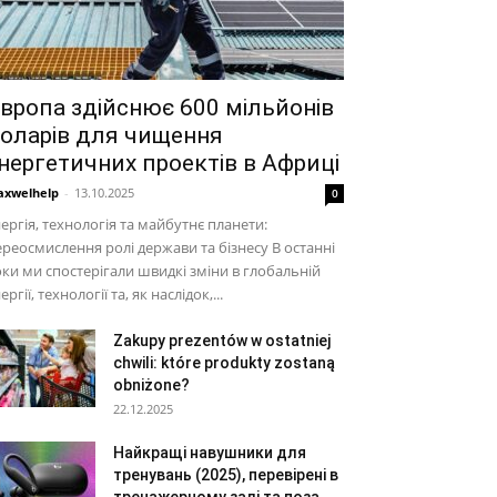
вропа здійснює 600 мільйонів
оларів для чищення
нергетичних проектів в Африці
xwelhelp
-
13.10.2025
0
ергія, технологія та майбутнє планети:
реосмислення ролі держави та бізнесу В останні
ки ми спостерігали швидкі зміни в глобальній
ергії, технології та, як наслідок,...
Zakupy prezentów w ostatniej
chwili: które produkty zostaną
obniżone?
22.12.2025
Найкращі навушники для
тренувань (2025), перевірені в