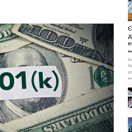
Є
д
е
ma
Ен
Пе
ро
ен