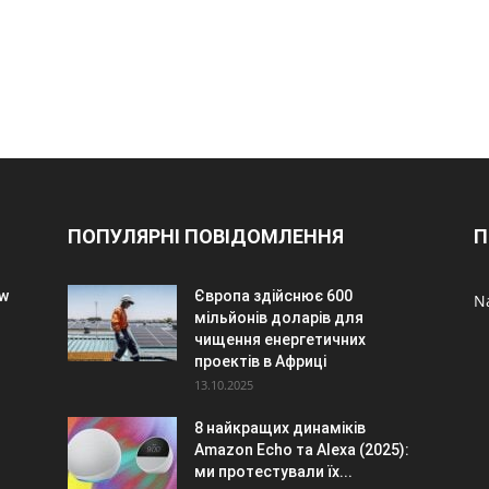
ПОПУЛЯРНІ ПОВІДОМЛЕННЯ
П
ów
Європа здійснює 600
N
мільйонів доларів для
чищення енергетичних
проектів в Африці
13.10.2025
8 найкращих динаміків
Amazon Echo та Alexa (2025):
ми протестували їх...