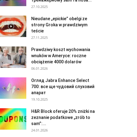
тренажерному залі та поза...
27.10.2025
Nieudane „epickie” obelgi ze
strony Groka w prawdziwym
teście
27.11.2025
Prawdziwy koszt wychowania
wnuków w Ameryce: roczne
obciążenie 4000 dolarów
06.01.2026
Огляд Jabra Enhance Select
700: все ще чудовий слуховий
апарат
19.10.2025
H&R Block oferuje 20% zniżki na
zeznanie podatkowe „zrób to
sam”:...
24.01.2026