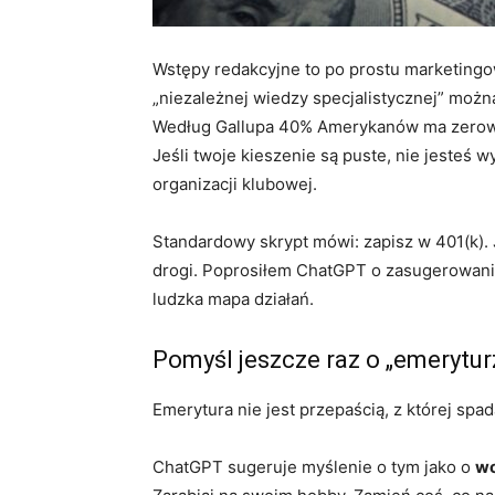
Wstępy redakcyjne to po prostu marketing
„niezależnej wiedzy specjalistycznej” możn
Według Gallupa 40% Amerykanów ma zerowe
Jeśli twoje kieszenie są puste, nie jesteś 
organizacji klubowej.
Standardowy skrypt mówi: zapisz w 401(k). J
drogi. Poprosiłem ChatGPT o zasugerowanie
ludzka mapa działań.
Pomyśl jeszcze raz o „emerytur
Emerytura nie jest przepaścią, z której spad
ChatGPT sugeruje myślenie o tym jako o
wo