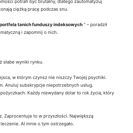
mości potrafi być brutalny, dlatego zautomatyzuj
konają ciężką pracę podczas snu.
portfela tanich funduszy indeksowych
” – poradził
omatyczną i zapomnij o nich.
ż słabe wyniki rynku.
jsca, w którym czynsz nie niszczy Twojej psychiki.
. Anuluj subskrypcje niepotrzebnych usług.
ożyczkach. Każdy niewydany dolar to rok życia, który
az. Zaprocentuje to w przyszłości. Największą
leczenie. AI mnie o tym ostrzegało.