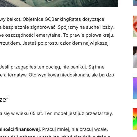
owy bełkot. Obietnice GOBankingRates dotyczące
a bezpiecznie zignorować. Spójrzmy na suche liczby.
 oszczędności emerytalne. To prawie połowa kraju.
wyrzutkiem. Jesteś po prostu członkiem największej
eśli przegapiłeś ten pociąg, nie panikuj. Są inne
 alternatyw. Oto wynikowa niedoskonała, ale bardzo
ze”
a się w wieku 65 lat. Ten model jest już przestarzały.
lności finansowej
. Pracuj mniej, nie pracuj wcale.