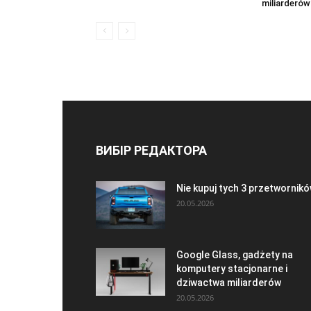
miliarderów
ВИБІР РЕДАКТОРА
Nie kupuj tych 3 przetwornik
20.05.2026
Google Glass, gadżety na
komputery stacjonarne i
dziwactwa miliarderów
20.05.2026