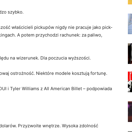
rdzo szybko.
ość właścicieli pickupów nigdy nie pracuje jako pick-
rkingach. A potem przychodzi rachunek: za paliwo,
lędu na wizerunek. Dla poczucia wyższości.
owaj ostrożność. Niektóre modele kosztują fortunę.
I i Tyler Williams z All American Billet – podpowiada
dolarów. Przyzwoite wnętrze. Wysoka zdolność