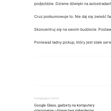
podjeździe. Dziwne dźwięki na autostradac
Cruz podsumowuje to. Nie daj się zwieść f
Skoncentruj się na swoim budżecie. Postaw
Ponieważ ładny pickup, który jest stale ser
попередня стаття
Google Glass, gadżety na komputery
stacjonarne i dziwactwa miliarderów