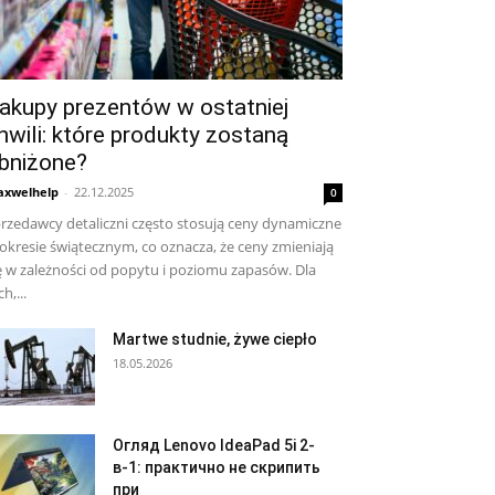
akupy prezentów w ostatniej
hwili: które produkty zostaną
bniżone?
xwelhelp
-
22.12.2025
0
rzedawcy detaliczni często stosują ceny dynamiczne
okresie świątecznym, co oznacza, że ​​ceny zmieniają
ę w zależności od popytu i poziomu zapasów. Dla
ch,...
Martwe studnie, żywe ciepło
18.05.2026
Огляд Lenovo IdeaPad 5i 2-
в-1: практично не скрипить
при