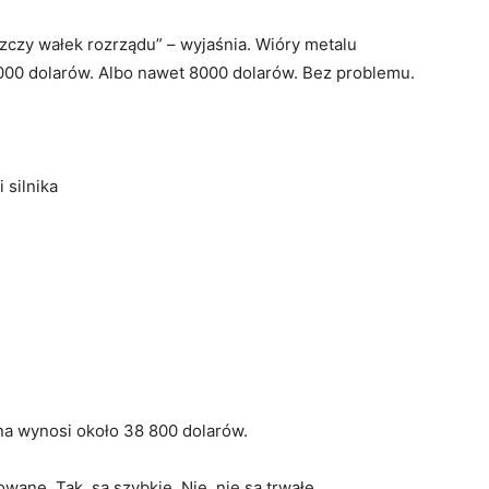
zczy wałek rozrządu” – wyjaśnia. Wióry metalu
4000 dolarów. Albo nawet 8000 dolarów. Bez problemu.
 silnika
a wynosi około 38 800 dolarów.
wane. Tak, są szybkie. Nie, nie są trwałe.