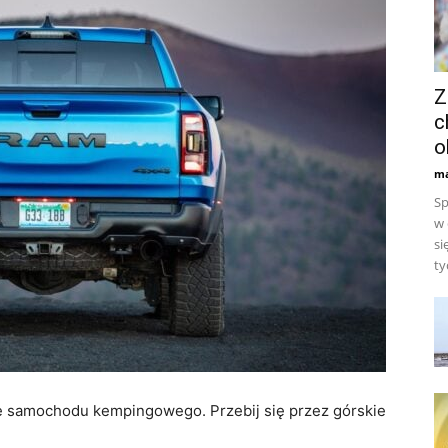
Z
c
o
ma
Sp
w 
si
ty
e samochodu kempingowego. Przebij się przez górskie