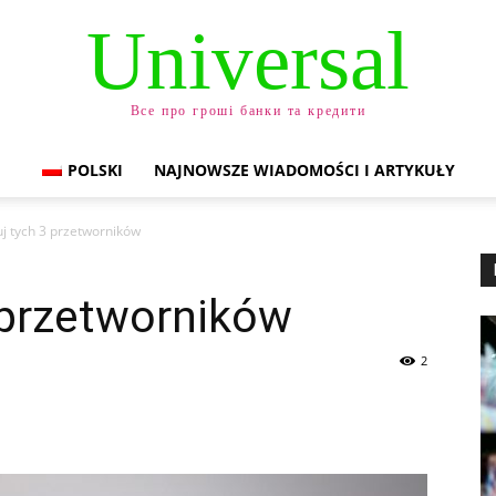
Universal
Все про гроші банки та кредити
POLSKI
NAJNOWSZE WIADOMOŚCI I ARTYKUŁY
uj tych 3 przetworników
 przetworników
2