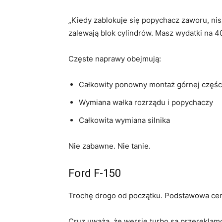
„Kiedy zablokuje się popychacz zaworu, nis
zalewają blok cylindrów. Masz wydatki na 
Częste naprawy obejmują:
Całkowity ponowny montaż górnej części
Wymiana wałka rozrządu i popychaczy
Całkowita wymiana silnika
Nie zabawne. Nie tanie.
Ford F-150
Trochę drogo od początku. Podstawowa cen
Cruz uważa, że ​​wersje turbo są przereklamo