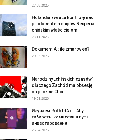
27.08.2025
Holandia zwraca kontrolę nad
producentem chipów Nexperia
chińskim właścicielom
23.11.2025
Dokument AI: ile zmartwień?
29.03.2026
Narodziny „chińskich czasów”:
dlaczego Zachód ma obsesję
na punkcie Chin
19.01.2026
Изучаем Roth IRA от Ally:
гибкость, комиссии и пути
инвестирования
26.04.2026