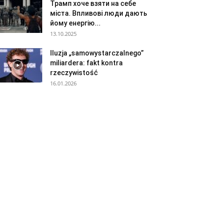
Трамп хоче взяти на себе
міста. Впливові люди дають
йому енергію...
13.10.2025
Iluzja „samowystarczalnego”
miliardera: fakt kontra
rzeczywistość
16.01.2026