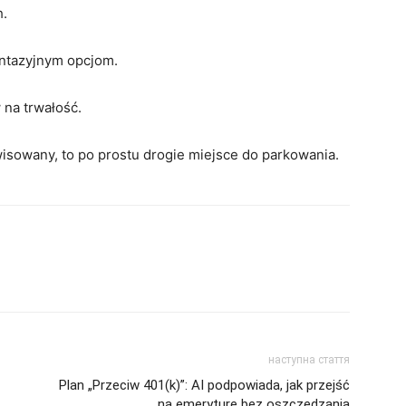
h.
antazyjnym opcjom.
 na trwałość.
wisowany, to po prostu drogie miejsce do parkowania.
наступна стаття
Plan „Przeciw 401(k)”: AI podpowiada, jak przejść
na emeryturę bez oszczędzania