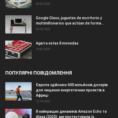
20.05.2026
Google Glass, juguetes de escritorio y
multimillonarios que actúan de forma...
20.05.2026
Agarra estas 8 monedas
18.05.2026
ПОПУЛЯРНІ ПОВІДОМЛЕННЯ
Європа здійснює 600 мільйонів доларів
для чищення енергетичних проектів в
Африці
13.10.2025
8 найкращих динаміків Amazon Echo та
Alexa (2025): ми протестували їх...