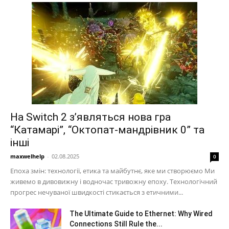
На Switch 2 з’являться нова гра
“Катамарі”, “Октопат-мандрівник 0” та
інші
maxwelhelp
-
02.08.2025
0
Епоха змін: технології, етика та майбутнє, яке ми створюємо Ми
живемо в дивовижну і водночас тривожну епоху. Технологічний
прогрес нечуваної швидкості стикається з етичними...
The Ultimate Guide to Ethernet: Why Wired
Connections Still Rule the...