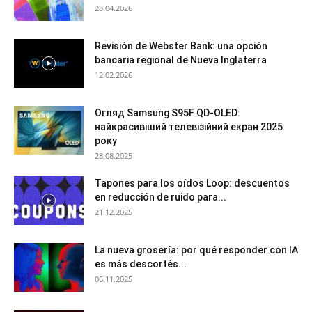
28.04.2026
Revisión de Webster Bank: una opción
bancaria regional de Nueva Inglaterra
12.02.2026
Огляд Samsung S95F QD-OLED:
найкрасивіший телевізійний екран 2025
року
28.08.2025
Tapones para los oídos Loop: descuentos
en reducción de ruido para...
21.12.2025
La nueva grosería: por qué responder con IA
es más descortés...
06.11.2025