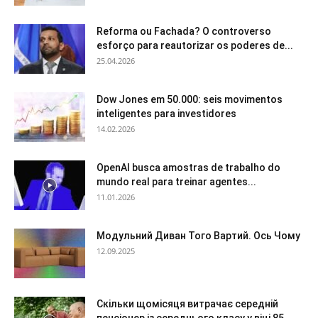
Reforma ou Fachada? O controverso
esforço para reautorizar os poderes de...
25.04.2026
Dow Jones em 50.000: seis movimentos
inteligentes para investidores
14.02.2026
OpenAI busca amostras de trabalho do
mundo real para treinar agentes...
11.01.2026
Модульний Диван Того Вартий. Ось Чому
12.09.2025
Скільки щомісяця витрачає середній
пенсіонер із середнього класу у віці 85...