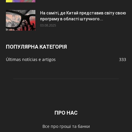
На саміті, де Китай представив світу свою
програму в області штучного...
03.08.2025
ПОПУЛЯРНА КАТЕГОРІЯ
Últimas notícias e artigos
333
ПРО НАС
Все про гроші та банки