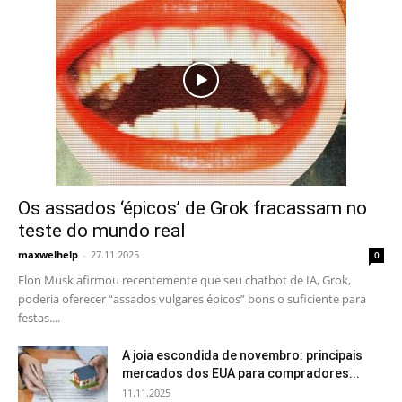
Os assados ‘épicos’ de Grok fracassam no
teste do mundo real
maxwelhelp
-
27.11.2025
0
Elon Musk afirmou recentemente que seu chatbot de IA, Grok,
poderia oferecer “assados vulgares épicos” bons o suficiente para
festas....
A joia escondida de novembro: principais
mercados dos EUA para compradores...
11.11.2025