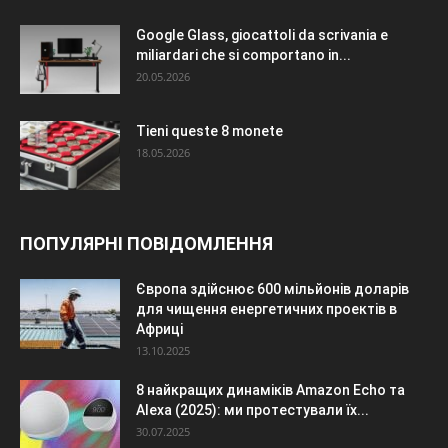
Google Glass, giocattoli da scrivania e
miliardari che si comportano in...
20.05.2026
Tieni queste 8 monete
18.05.2026
ПОПУЛЯРНІ ПОВІДОМЛЕННЯ
Європа здійснює 600 мільйонів доларів
для чищення енергетичних проектів в
Африці
13.10.2025
8 найкращих динаміків Amazon Echo та
Alexa (2025): ми протестували їх...
30.07.2025