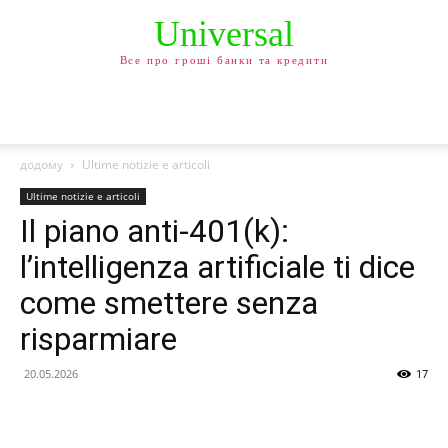
Universal
Все про гроші банки та кредити
додому
Ultime notizie e articoli
Ultime notizie e articoli
Il piano anti-401(k):
l’intelligenza artificiale ti dice
come smettere senza
risparmiare
20.05.2026
17