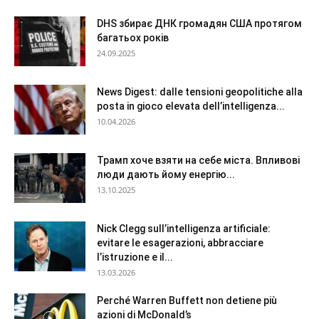
DHS збирає ДНК громадян США протягом
багатьох років
24.09.2025
News Digest: dalle tensioni geopolitiche alla
posta in gioco elevata dell’intelligenza...
10.04.2026
Трамп хоче взяти на себе міста. Впливові
люди дають йому енергію...
13.10.2025
Nick Clegg sull’intelligenza artificiale:
evitare le esagerazioni, abbracciare
l’istruzione e il...
13.03.2026
Perché Warren Buffett non detiene più
azioni di McDonald’s