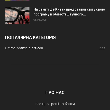
На саміті, де Китай представив світу свою
програму в області штучного...
03.08.2025
ПОПУЛЯРНА КАТЕГОРІЯ
Ultime notizie e articoli
333
ПРО НАС
Все про гроші та банки