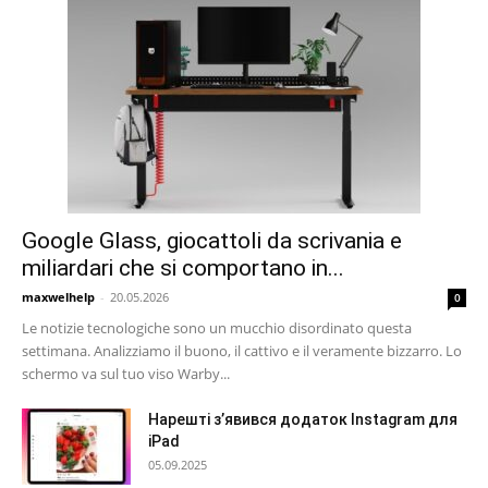
Google Glass, giocattoli da scrivania e
miliardari che si comportano in...
maxwelhelp
-
20.05.2026
0
Le notizie tecnologiche sono un mucchio disordinato questa
settimana. Analizziamo il buono, il cattivo e il veramente bizzarro. Lo
schermo va sul tuo viso Warby...
Нарешті з’явився додаток Instagram для
iPad
05.09.2025