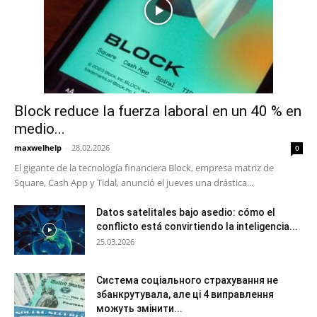
Block reduce la fuerza laboral en un 40 % en
medio...
maxwelhelp
-
28.02.2026
0
El gigante de la tecnología financiera Block, empresa matriz de
Square, Cash App y Tidal, anunció el jueves una drástica...
Datos satelitales bajo asedio: cómo el
conflicto está convirtiendo la inteligencia...
25.03.2026
Система соціального страхування не
збанкрутувала, але ці 4 виправлення
можуть змінити...