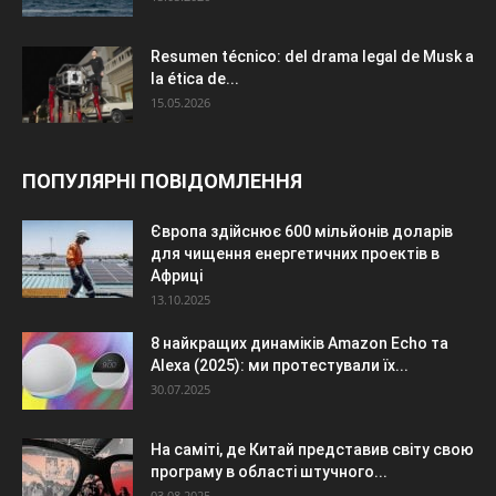
Resumen técnico: del drama legal de Musk a
la ética de...
15.05.2026
ПОПУЛЯРНІ ПОВІДОМЛЕННЯ
Європа здійснює 600 мільйонів доларів
для чищення енергетичних проектів в
Африці
13.10.2025
8 найкращих динаміків Amazon Echo та
Alexa (2025): ми протестували їх...
30.07.2025
На саміті, де Китай представив світу свою
програму в області штучного...
03.08.2025