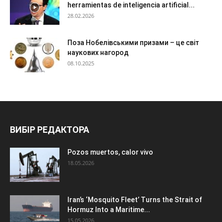
herramientas de inteligencia artificial...
28.02.2026
Поза Нобелівськими призами – це світ
наукових нагород
08.10.2025
ВИБІР РЕДАКТОРА
Pozos muertos, calor vivo
18.05.2026
Iran’s ‘Mosquito Fleet’ Turns the Strait of
Hormuz Into a Maritime...
15.05.2026