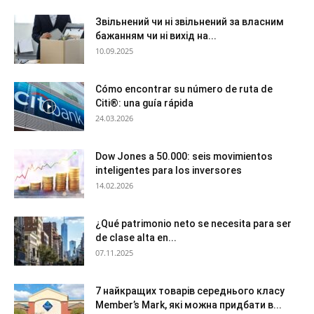
Звільнений чи ні звільнений за власним
бажанням чи ні вихід на...
10.09.2025
Cómo encontrar su número de ruta de
Citi®: una guía rápida
24.03.2026
Dow Jones a 50.000: seis movimientos
inteligentes para los inversores
14.02.2026
¿Qué patrimonio neto se necesita para ser
de clase alta en...
07.11.2025
7 найкращих товарів середнього класу
Member’s Mark, які можна придбати в...