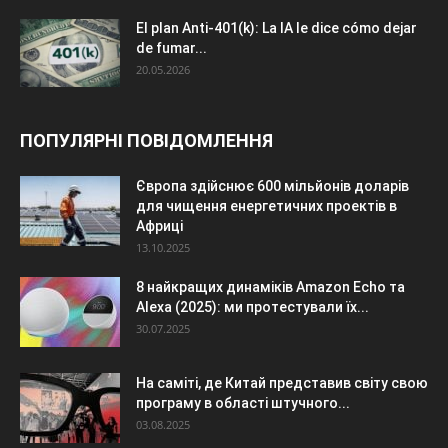
El plan Anti-401(k): La IA le dice cómo dejar
de fumar...
20.05.2026
ПОПУЛЯРНІ ПОВІДОМЛЕННЯ
Європа здійснює 600 мільйонів доларів
для чищення енергетичних проектів в
Африці
13.10.2025
8 найкращих динаміків Amazon Echo та
Alexa (2025): ми протестували їх...
30.07.2025
На саміті, де Китай представив світу свою
програму в області штучного...
03.08.2025