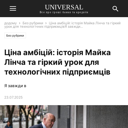
UNIVERSAL
Все про гроші банки та кредити
додому
Без рубрики
Ціна амбіцій: історія Майка Лінча та гіркий
урок для технологічних підприємцівЯ завжди...
Без рубрики
Ціна амбіцій: історія Майка
Лінча та гіркий урок для
технологічних підприємців
Я завжди в
23.07.2025