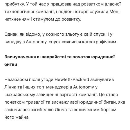
прибутку. У той час я працював над розвитком власної
технологічної компанії, і подібні історії служили Мені
натхненням і стимулом до розвитку.
Однак, як відомо, у кожного зльоту є свій спуск. І у
випадку з Autonomy, спуск виявився катастрофічним.
Звинувачення в шахрайстві та початок юридичної
битви
Незабаром після угоди Hewlett-Packard звинуватив
Лінча та інших топ-менеджерів Autonomy у
шахрайському завищенні вартості компанії. Це стало
початком тривалої та виснажливої юридичної битви, яка
закінчилася загибеллю Лінча та величезним боргом
його майна.