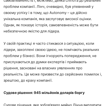
самовпевненість і, можливо, деяка сліпота до реальних
проблем компанії. Лінч, очевидно, був упевнений у
своєму успіху і в тому, що Autonomy – це дійсно
унікальна компанія, яка заслуговує високої оцінки.
Однак, як показує історія, самовпевненість може бути
небезпечною якістю для лідера.
У своїй практиці я часто стикаюся з ситуацією, коли
лідери, захоплені своєю ідеєю, не помічають реальних
проблем у бізнесі. Вони ігнорують попередження, не
прислухаються до думки експертів і приймають
рішення, засновані на власних уявленнях про
реальність. Це може призвести до серйозних помилок і,
зрештою, до краху компанії.
Судове рішення: 945 мільйонів доларів боргу
Судове рішення, яке зобов’язало майно Лінча виплатити