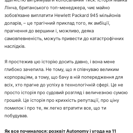
Лінча, британського топ-менеджера, чиє майно
зобов’язане виплатити Hewlett Packard 945 мільйонів
доларів, – це трагічний приклад того, як амбіції,
прагнення до вершини і, можливо, деяка
самовпевненість, можуть привести до катастрофічних
наслідків.
Я простежив цю історію досить давно, і вона мене
глибоко зачепила. Не тому, що я співчуваю великим
корпораціям, а тому, що бачу в ній попередження для
всіх, хто прагне до успіху в технологічній сфері. Це не
просто історія про судовий розгляд і величезною сумою
грошей. Це історія про крихкість репутації, про ціну
помилок і про те, як легко втратити все, що ти
побудував.
Як все починалося: розквіт Autonomy і угода на 11