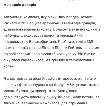
мільярдів доларів
Автономія, компанія, яку Майк Лінч продав Hewlett-
Packard у 2011 році за вражаючі 11 мільярдів доларів,
здавалася вершиною успіху. Вона була визнана одним з
найбільш швидкозростаючих та інноваційних
підприємств у Великобританії. Пам’ятаю, тоді в ЗМІ
активно порівнювали Лінча з Біллом Гейтсом, що саме
по собі говорить про масштаб його успіху. Він був на
піку своєї кар’єри, його ім’я гриміло в технологічних
колах.
Я спостерігав за цією Угодою з інтересом, як і багато
інших у сфері венчурного капіталу і M&A. угоди такого
масштабу завжди привертають увагу, вони
демонструють динаміку ринку, інноваційний потенціал і,
звичайно, величезні можливості для отримання