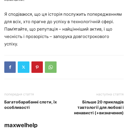
Я сподіваюся, що ця історія послужить попередженням
для всіх, хто прагне до успіху в технологічній сфері.
Пам’ятайте, що репутація – найцінніший актив, і що
чесність і прозорість – запорука довгострокового
успіху.
попередня стаття
наступна стаття
Багатобарабанні слоти, їх
Більше 20 прикладів
особливості
тавтології для любові і
ненависті (+визначення)
maxwelhelp